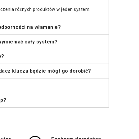
czenia różnych produktów w jeden system.
odporności na włamanie?
 wymieniać cały system?
y?
acz klucza będzie mógł go dorobić?
ęp?