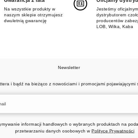
Gwarancja 2 lata
Oficjalny dystry
Na wszystkie produkty w
Jesteśmy oficjalny
naszym sklepie otrzymujesz
dystrybutorem czoł
dwuletnią gwarancję
producentów zabez
LOB, Wilka, Kaba
Newsletter
ttera i bądź na bieżąco z nowościami i promocjami pojawiającymi 
mywanie informacji handlowych o wybranych produktach na podan
przetwarzaniu danych osobowych w
Polityce Prywatności