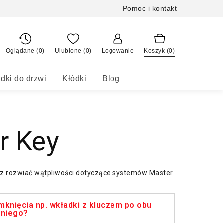
Pomoc i kontakt
Oglądane (0)
Ulubione (
0
)
Logowanie
Koszyk (
0
)
dki do drzwi
Kłódki
Blog
r Key
raz rozwiać wątpliwości dotyczące systemów Master
knięcia np. wkładki z kluczem po obu
hniego?