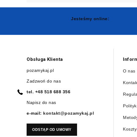
Jesteśmy online:
Obsługa Klienta
Infor
pozamykaj.pl
O nas
Zadzwoń do nas
Kontak
tel.
+48 518 688 356
Regul
Napisz do nas
Polity
e-mail:
kontakt@pozamykaj.pl
Metody
Koszty
ODSTĄP OD UMOWY