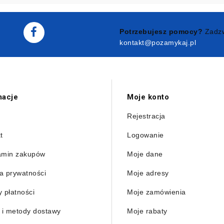
Potrzebujesz pomocy?
Zadzw
kontakt@pozamykaj.pl
macje
Moje konto
Rejestracja
t
Logowanie
amin zakupów
Moje dane
ka prywatności
Moje adresy
 płatności
Moje zamówienia
 i metody dostawy
Moje rabaty