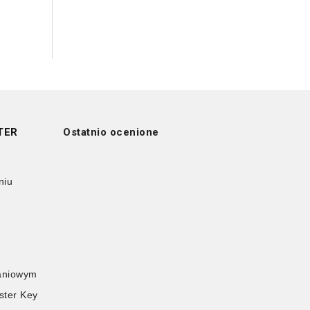
TER
Ostatnio ocenione
niu
kaniowym
ster Key