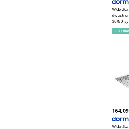
Wkładka
dwustro
30/50 sy
kaba mas
164,09
Wkładka