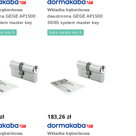
 bębenkowa
Wkładka bębenkowa
nna GEGE AP1500
dwustronna GEGE AP1500
stem master key
30/65 system master key
er key b
kaba master key b
zł
183,26 zł
 bębenkowa
Wkładka bębenkowa