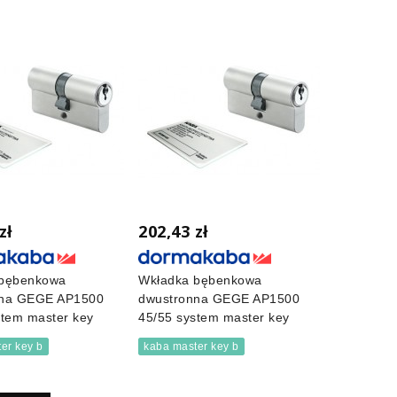
zł
202,43 zł
 bębenkowa
Wkładka bębenkowa
nna GEGE AP1500
dwustronna GEGE AP1500
stem master key
45/55 system master key
er key b
kaba master key b