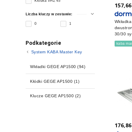
Kłódka VHZ 45
157,66
Liczba kluczy w zestawie:
Wkładka
0
1
dwustro
30/30 sy
Podkategorie
kaba mas
System KABA Master Key
Wkładki GEGE AP1500
(94)
Kłódki GEGE AP1500
(1)
Klucze GEGE AP1500
(2)
176,86