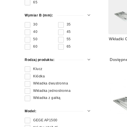
65
Zabez
Zabez
Wymiar B (mm):
Jakoś
30
35
Różno
40
45
Wkładki
50
55
60
65
Dostępn
Rodzaj produktu:
Klucz
Kłódka
Wkładka dwustronna
Wkładka jednostronna
Wkładka z gałką
Model:
GEGE AP1500