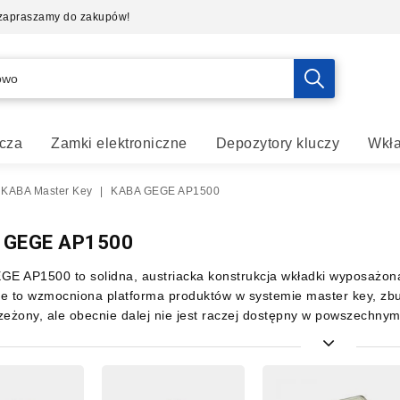
- zapraszamy do zakupów!
cza
Zamki elektroniczne
Depozytory kluczy
Wkła
 KABA Master Key
|
KABA GEGE AP1500
 GEGE AP1500
E AP1500 to solidna, austriacka konstrukcja wkładki wyposażon
te to wzmocniona platforma produktów w systemie master key, zbu
rzeżony, ale obecnie dalej nie jest raczej dostępny w powszechnym
 piny w obudowie zabezpieczające wkładkę przed przewiercenie
obrą jakością w świetnej cenie. Wszystkie produkty firmy KABA ob
 ocena: