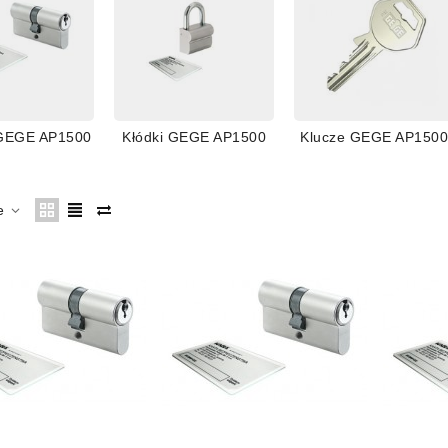
pieczenie przed włamaniem:
4,0
pieczenie przed kopiowaniem klucza:
3,0
ć produktu:
4,0
rodność systemu:
3,0
 GEGE AP1500
Kłódki GEGE AP1500
Klucze GEGE AP1500
e