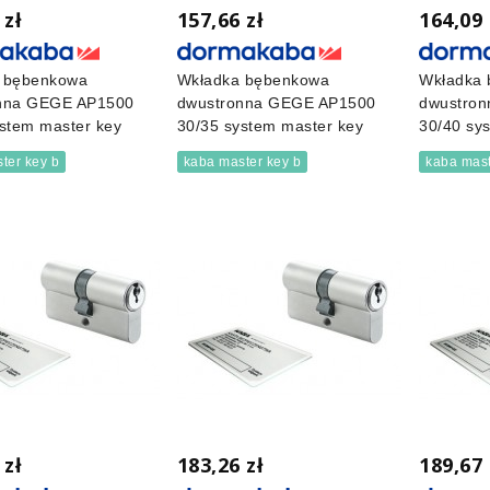
 zł
157,66 zł
164,09 
 bębenkowa
Wkładka bębenkowa
Wkładka
nna GEGE AP1500
dwustronna GEGE AP1500
dwustro
stem master key
30/35 system master key
30/40 sy
ter key b
kaba master key b
kaba mast
 zł
183,26 zł
189,67 