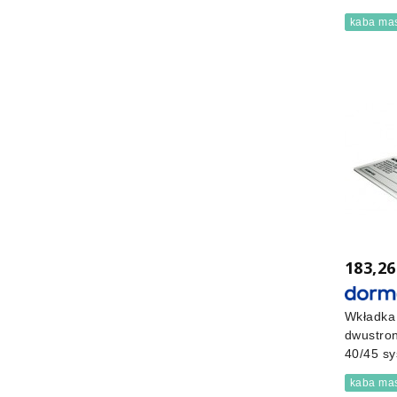
kaba mas
183,26
Wkładka
dwustro
40/45 sy
kaba mas