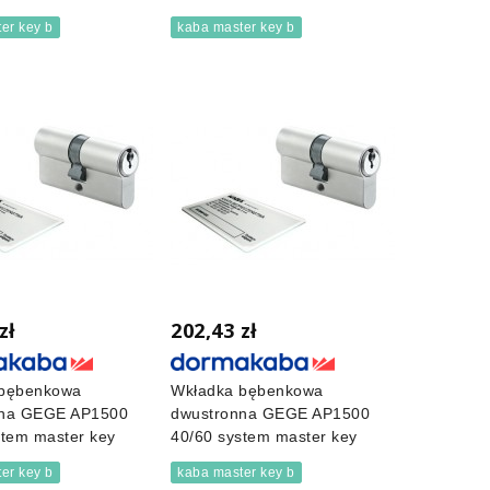
er key b
kaba master key b
zł
202,43 zł
 bębenkowa
Wkładka bębenkowa
nna GEGE AP1500
dwustronna GEGE AP1500
stem master key
40/60 system master key
er key b
kaba master key b