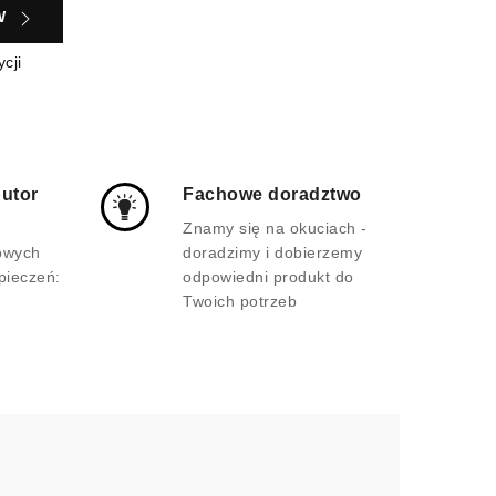
W
cji
butor
Fachowe doradztwo
m
Znamy się na okuciach -
owych
doradzimy i dobierzemy
pieczeń:
odpowiedni produkt do
Twoich potrzeb