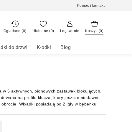
Pomoc i kontakt
Oglądane (0)
Ulubione (
0
)
Logowanie
Koszyk (
0
)
dki do drzwi
Kłódki
Blog
a w 5 aktywnych, pionowych zastawek blokujących.
dowana na profilu klucza, który jeszcze niedawno
 obrocie. Wkładki posiadają po 2 igły w bębenku
m. Wkładki KABA GEGE AP1500 charakteryzują się
jęte są 24 miesięczną gwarancją.