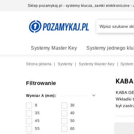
Sklep pozamykaj.pl - systemy klucza, zamki elektroniczne 
Systemy Master Key
Systemy jednego klu
Strona główna
|
Systemy
|
Systemy Master Key
|
System
KABA
Filtrowanie
KABA GEG
Wymiar A (mm):
Wkładki 
9
30
był zast
oraz dwa
35
40
bardzo d
45
50
Nasza
55
60