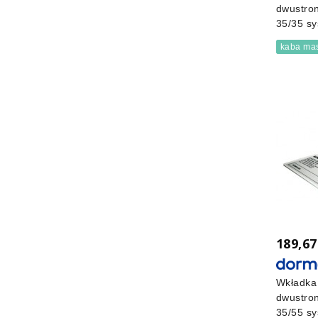
dwustro
35/35 sy
kaba mas
189,67
Wkładka
dwustro
35/55 sy