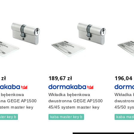
 zł
189,67 zł
196,04 
 bębenkowa
Wkładka bębenkowa
Wkładka
nna GEGE AP1500
dwustronna GEGE AP1500
dwustro
stem master key
45/45 system master key
45/50 sy
ter key b
kaba master key b
kaba mast