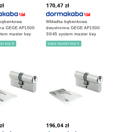
zł
170,47 zł
 bębenkowa
Wkładka bębenkowa
nna GEGE AP1500
dwustronna GEGE AP1500
stem master key
30/45 system master key
er key b
kaba master key b
zł
196,04 zł