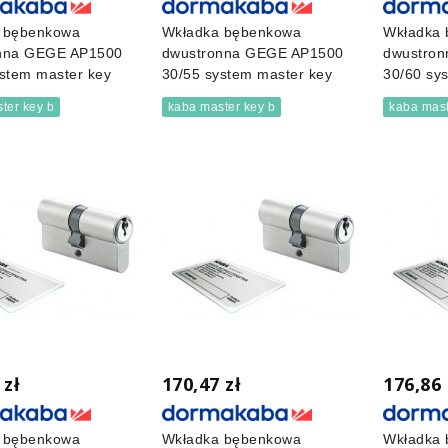
 bębenkowa
Wkładka bębenkowa
Wkładka
nna GEGE AP1500
dwustronna GEGE AP1500
dwustro
stem master key
30/55 system master key
30/60 sy
ter key b
kaba master key b
kaba mast
 zł
170,47 zł
176,86 
 bębenkowa
Wkładka bębenkowa
Wkładka