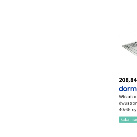
208,84
Wkładka
dwustro
40/65 sy
kaba mas