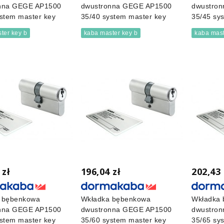
nna GEGE AP1500
dwustronna GEGE AP1500
dwustro
stem master key
35/40 system master key
35/45 sy
ter key b
kaba master key b
kaba mast
 zł
196,04 zł
202,43 
 bębenkowa
Wkładka bębenkowa
Wkładka
nna GEGE AP1500
dwustronna GEGE AP1500
dwustro
stem master key
35/60 system master key
35/65 sy