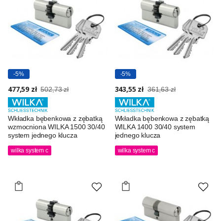
-5%
-5%
477,59 zł
343,55 zł
502,73 zł
361,63 zł
Wkładka bębenkowa z zębatką
Wkładka bębenkowa z zębatką
wzmocniona WILKA 1500 30/40
WILKA 1400 30/40 system
system jednego klucza
jednego klucza
wilka system c
wilka system c