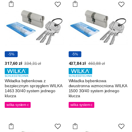
-5%
-5%
317,60 zł
437,84 zł
334,31 zł
460,88 zł
Wkładka bębenkowa z
Wkładka bębenkowa
bezpiecznym sprzęgłem WILKA
dwustronna wzmocniona WILKA
1463 30/40 system jednego
1500 30/40 system jednego
klucza
klucza
wilka system c
wilka system c