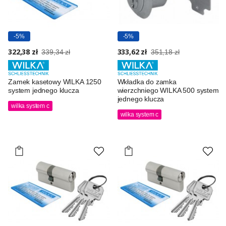
-5%
-5%
322,38 zł
333,62 zł
339,34 zł
351,18 zł
Zamek kasetowy WILKA 1250
Wkładka do zamka
system jednego klucza
wierzchniego WILKA 500 system
jednego klucza
wilka system c
wilka system c