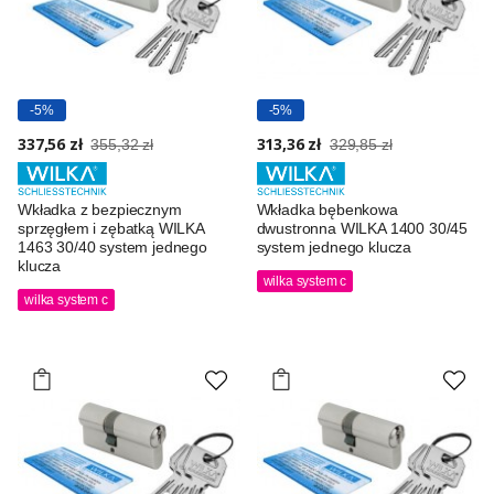
-5%
-5%
337,56 zł
313,36 zł
355,32 zł
329,85 zł
Wkładka z bezpiecznym
Wkładka bębenkowa
sprzęgłem i zębatką WILKA
dwustronna WILKA 1400 30/45
1463 30/40 system jednego
system jednego klucza
klucza
wilka system c
wilka system c