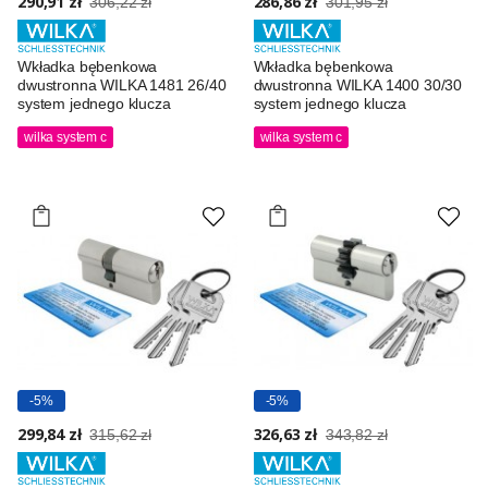
290,91 zł
286,86 zł
306,22 zł
301,95 zł
Wkładka bębenkowa
Wkładka bębenkowa
dwustronna WILKA 1481 26/40
dwustronna WILKA 1400 30/30
system jednego klucza
system jednego klucza
wilka system c
wilka system c
-5%
-5%
299,84 zł
326,63 zł
315,62 zł
343,82 zł