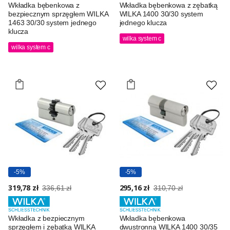
Wkładka bębenkowa z
Wkładka bębenkowa z zębatką
bezpiecznym sprzęgłem WILKA
WILKA 1400 30/30 system
1463 30/30 system jednego
jednego klucza
klucza
wilka system c
wilka system c
-5%
-5%
319,78 zł
295,16 zł
336,61 zł
310,70 zł
Wkładka z bezpiecznym
Wkładka bębenkowa
sprzęgłem i zębatką WILKA
dwustronna WILKA 1400 30/35