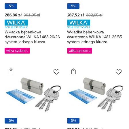
-5%
-5%
286,86 zł
287,52 zł
301,95 zł
302,65 zł
Wkładka bębenkowa
Wkładka bębenkowa
dwustronna WILKA 1488 26/26
dwustronna WILKA 1481 26/35
system jednego klucza
system jednego klucza
wilka system c
wilka system c
-5%
-5%