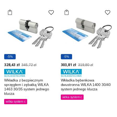
-5%
-5%
328,43 zł
303,81 zł
345,72 zł
319,80 zł
Wkładka z bezpiecznym
Wkładka bębenkowa
sprzęgłem i zębatką WILKA
dwustronna WILKA 1400 30/40
1463 30/35 system jednego
system jednego klucza
klucza
wilka system c
wilka system c