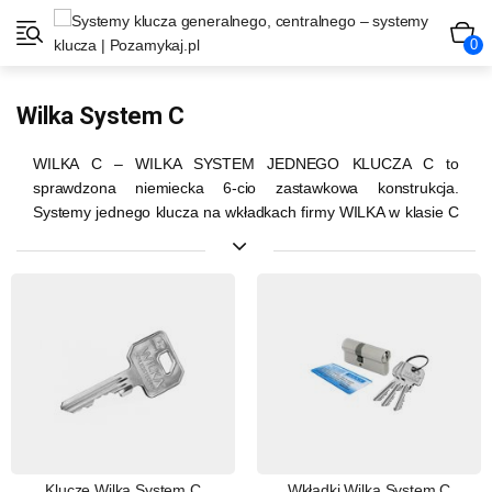
0
Wilka System C
WILKA C – WILKA SYSTEM JEDNEGO KLUCZA C to
sprawdzona niemiecka 6-cio zastawkowa konstrukcja.
Systemy jednego klucza na wkładkach firmy WILKA w klasie C
wykonujemy na specjalnie chronionym profilu CARAT.
Dorabianie kluczy możliwe po okazaniu karty bezpieczeństwa
tylko w naszej firmie.
Wkładki WILKA w klasie C charakteryzują się bardzo wysoką
jakością i precyzją wykonania, co skutkuje bardzo wysoką
bezawaryjnością tego rozwiązania.
Wkładki posiadają zabezpieczenia antyrozwierceniowe
adekwatne do najwyższej klasy bezpieczeństwa C. Możliwe
jest również dokupienie wkładek z antyprzełamaniowym
okularem, czy też wkładek z bezpiecznym sprzęgłem.
Różnego rodzaju wkładki WILKA C możemy połączyć w
Klucze Wilka System C
Wkładki Wilka System C