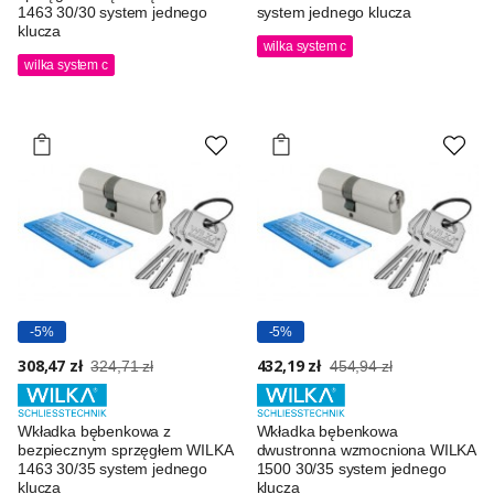
1463 30/30 system jednego
system jednego klucza
klucza
wilka system c
wilka system c
-5%
-5%
308,47 zł
432,19 zł
324,71 zł
454,94 zł
Wkładka bębenkowa z
Wkładka bębenkowa
bezpiecznym sprzęgłem WILKA
dwustronna wzmocniona WILKA
1463 30/35 system jednego
1500 30/35 system jednego
klucza
klucza