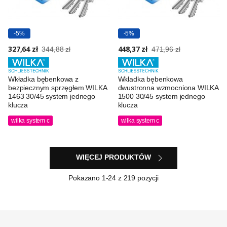
-5%
-5%
327,64 zł
448,37 zł
344,88 zł
471,96 zł
Wkładka bębenkowa z
Wkładka bębenkowa
bezpiecznym sprzęgłem WILKA
dwustronna wzmocniona WILKA
1463 30/45 system jednego
1500 30/45 system jednego
klucza
klucza
wilka system c
wilka system c
WIĘCEJ PRODUKTÓW
Pokazano
1
-24 z 219 pozycji