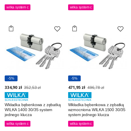
wilka system c
wilka system c
-5%
-5%
334,90 zł
471,95 zł
352,53 zł
496,78 zł
Wkładka bębenkowa z zębatką
Wkładka bębenkowa z zębatką
WILKA 1400 30/35 system
wzmocniona WILKA 1500 30/35
jednego klucza
system jednego klucza
wilka system c
wilka system c