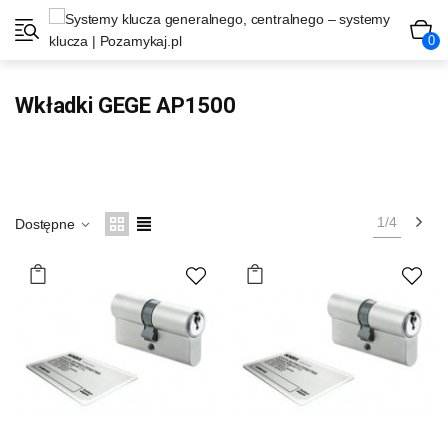
0
Wkładki GEGE AP1500
Na
1/4
Dostępne