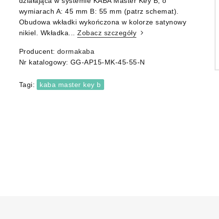
działająca w systemie KABA Master Key B, o
wymiarach A: 45 mm B: 55 mm (patrz schemat).
Obudowa wkładki wykończona w kolorze satynowy
nikiel. Wkładka...
Zobacz szczegóły
Producent:
dormakaba
Nr katalogowy:
GG-AP15-MK-45-55-N
Tagi:
kaba master key b