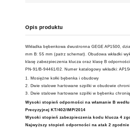
Opis produktu
Wkładka bębenkowa dwustronna GEGE AP1500, dział
mm B: 55 mm (patrz schemat). Obudowa wkładki wyko
klasę zabezpieczenia klucza oraz klasę B odpornoś
PN-91/B-94461/02. Numer katalogowy wkładki: AP15
1. Mosiężne kołki bębenka i obudowy
2. Dwie stalowe hartowane szpilki w obudowie chron
3. Dwie stalowe hartowane szpilki w bębenku chroni
Wysoki stopień odporności na włamanie B według
Precyzyjnej KT/402/IMP/2014
Wysoki stopień zabezpieczenia kodu klucza 4 zg
Najwyższy stopień odporności na atak 2 zgodnie