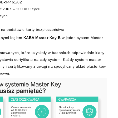
1/B-94461/02
:2007 – 100.000 cykli
nych
 na podstawie karty bezpieczeństwa
onymi logiem
KABA Master Key B
w jeden system Master
stowanych, które uzyskały w badaniach odpowiednie klasy
wystawia certyfikatu na cały system. Każdy system master
ny i certyfikowany z uwagi na specyficzny układ plasterków
mowej.