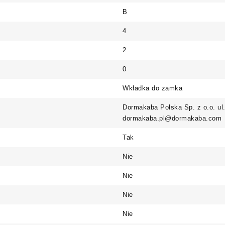
B
4
2
0
Wkładka do zamka
Dormakaba Polska Sp. z o.o. ul
dormakaba.pl@dormakaba.com
Tak
Nie
Nie
Nie
Nie