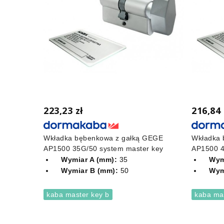
223,23 zł
216,84 
Wkładka bębenkowa z gałką GEGE
Wkładka 
AP1500 35G/50 system master key
AP1500 4
Wymiar A (mm):
35
Wym
Wymiar B (mm):
50
Wym
kaba master key b
kaba ma