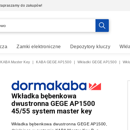
- zapraszamy do zakupów!
cza
Zamki elektroniczne
Depozytory kluczy
Wkła
 KABA Master Key
|
KABA GEGE AP1500
|
Wkładki GEGE AP1500
|
Wkł
Wkładka bębenkowa
dwustronna GEGE AP1500
45/55 system master key
Wkładka bębenkowa dwustronna GEGE AP1500,