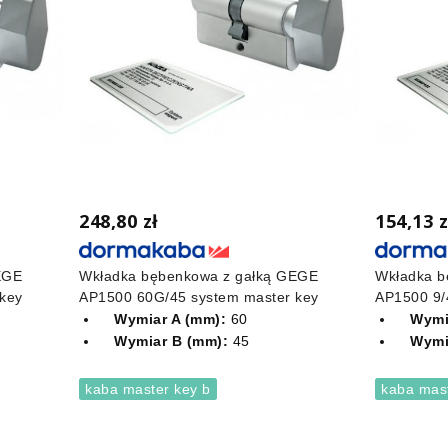
248,80 zł
154,13 z
EGE
Wkładka bębenkowa z gałką GEGE
Wkładka b
key
AP1500 60G/45 system master key
AP1500 9/
Wymiar A (mm):
60
Wymi
Wymiar B (mm):
45
Wymi
kaba master key b
kaba mast