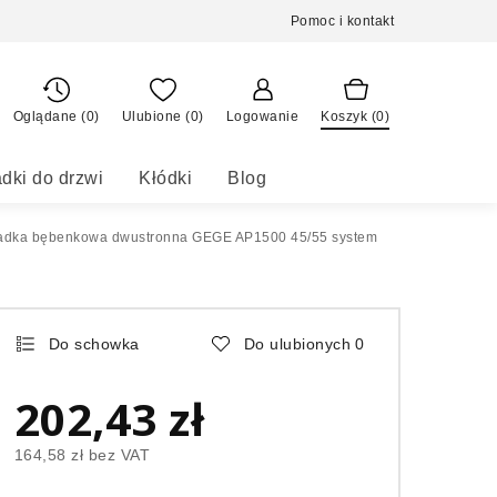
Pomoc i kontakt
Oglądane (0)
Ulubione (
0
)
Logowanie
Koszyk (
0
)
dki do drzwi
Kłódki
Blog
adka bębenkowa dwustronna GEGE AP1500 45/55 system
Do schowka
Do ulubionych
0
202,43 zł
164,58 zł
bez VAT