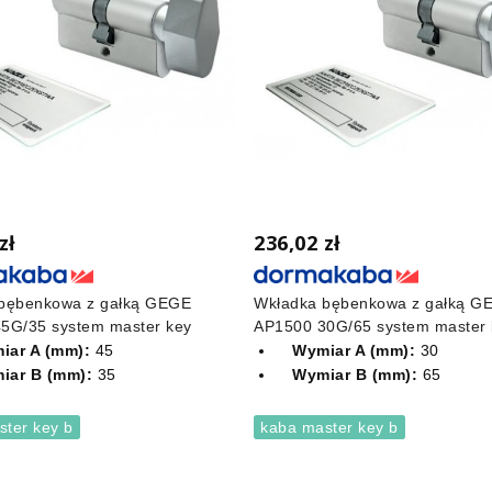
zł
236,02 zł
bębenkowa z gałką GEGE
Wkładka bębenkowa z gałką G
5G/35 system master key
AP1500 30G/65 system master 
iar A (mm):
45
Wymiar A (mm):
30
iar B (mm):
35
Wymiar B (mm):
65
ster key b
kaba master key b