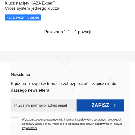
Klucz nacięty KABA ExperT
Cross system jednego klucza
kaba system c super
Pokazano
1
-1 z 1 pozycji
Newsletter
Bądź na bieżąco w temacie zabezpieczeń - zapisz się do
naszego newslettera!
ZAPISZ
Wyrażam zgodę na otrzymywanie informacji handlowych o wybranych produktach
na podany adres e-mail. Informacje o przetwarzaniu danych osobowych w
Polityce
Prywatności