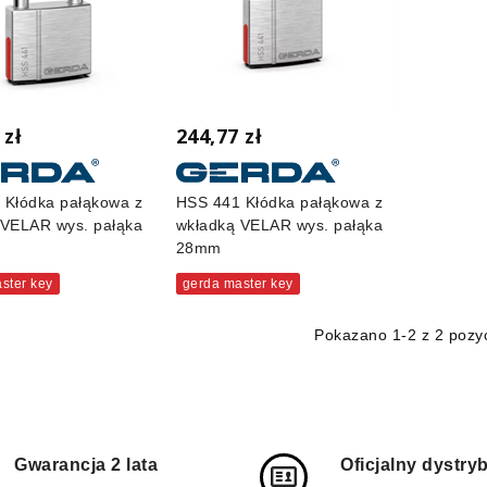
 zł
244,77 zł
 Kłódka pałąkowa z
HSS 441 Kłódka pałąkowa z
 VELAR wys. pałąka
wkładką VELAR wys. pałąka
28mm
ster key
gerda master key
Pokazano
1
-2 z 2 pozyc
Gwarancja 2 lata
Oficjalny dystry