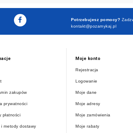
Potrzebujesz pomocy?
Zadzw
kontakt@pozamykaj.pl
macje
Moje konto
Rejestracja
t
Logowanie
amin zakupów
Moje dane
ka prywatności
Moje adresy
 płatności
Moje zamówienia
 i metody dostawy
Moje rabaty