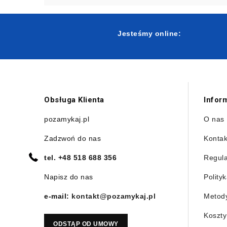
Jesteśmy online:
Obsługa Klienta
Infor
pozamykaj.pl
O nas
Zadzwoń do nas
Kontak
tel.
+48 518 688 356
Regul
Napisz do nas
Polity
e-mail:
kontakt@pozamykaj.pl
Metody
Koszty
ODSTĄP OD UMOWY