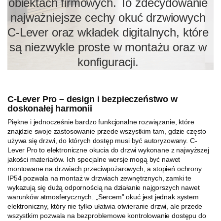
obiektach firmowych. To zdecydowanie
najważniejsze cechy okuć drzwiowych
C-Lever oraz wkładek digitalnych, które
są niezwykle proste w montażu oraz w
konfiguracji.
C-Lever Pro – design i bezpieczeństwo w
doskonałej harmonii
Piękne i jednocześnie bardzo funkcjonalne rozwiązanie, które
znajdzie swoje zastosowanie przede wszystkim tam, gdzie często
używa się drzwi, do których dostęp musi być autoryzowany. C-
Lever Pro to elektroniczne okucia do drzwi wykonane z najwyższej
jakości materiałów. Ich specjalne wersje mogą być nawet
montowane na drzwiach przeciwpożarowych, a stopień ochrony
IP54 pozwala na montaż w drzwiach zewnętrznych, zamki te
wykazują się dużą odpornością na działanie najgorszych nawet
warunków atmosferycznych. „Sercem” okuć jest jednak system
elektroniczny, który nie tylko ułatwia otwieranie drzwi, ale przede
wszystkim pozwala na bezproblemowe kontrolowanie dostępu do