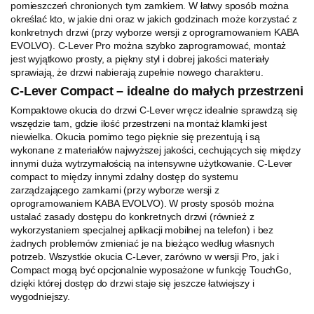
pomieszczeń chronionych tym zamkiem. W łatwy sposób można
określać kto, w jakie dni oraz w jakich godzinach może korzystać z
konkretnych drzwi (przy wyborze wersji z oprogramowaniem KABA
EVOLVO). C-Lever Pro można szybko zaprogramować, montaż
jest wyjątkowo prosty, a piękny styl i dobrej jakości materiały
sprawiają, że drzwi nabierają zupełnie nowego charakteru.
C-Lever Compact – idealne do małych przestrzeni
Kompaktowe okucia do drzwi C-Lever wręcz idealnie sprawdzą się
wszędzie tam, gdzie ilość przestrzeni na montaż klamki jest
niewielka. Okucia pomimo tego pięknie się prezentują i są
wykonane z materiałów najwyższej jakości, cechujących się między
innymi duża wytrzymałością na intensywne użytkowanie. C-Lever
compact to między innymi zdalny dostęp do systemu
zarządzającego zamkami (przy wyborze wersji z
oprogramowaniem KABA EVOLVO). W prosty sposób można
ustalać zasady dostępu do konkretnych drzwi (również z
wykorzystaniem specjalnej aplikacji mobilnej na telefon) i bez
żadnych problemów zmieniać je na bieżąco według własnych
potrzeb. Wszystkie okucia C-Lever, zarówno w wersji Pro, jak i
Compact mogą być opcjonalnie wyposażone w funkcję TouchGo,
dzięki której dostęp do drzwi staje się jeszcze łatwiejszy i
wygodniejszy.