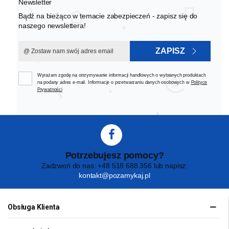
Newsletter
Bądź na bieżąco w temacie zabezpieczeń - zapisz się do
naszego newslettera!
ZAPISZ
Wyrażam zgodę na otrzymywanie informacji handlowych o wybranych produktach
na podany adres e-mail. Informacje o przetwarzaniu danych osobowych w
Polityce
Prywatności
Potrzebujesz pomocy?
Zadzwoń do nas: +48 518 688 356 lub napisz:
kontakt@pozamykaj.pl
Obsługa Klienta