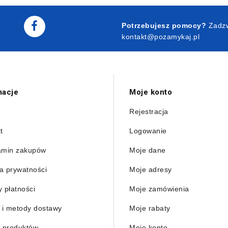
Potrzebujesz pomocy?
Zadzw
kontakt@pozamykaj.pl
macje
Moje konto
Rejestracja
t
Logowanie
amin zakupów
Moje dane
ka prywatności
Moje adresy
 płatności
Moje zamówienia
 i metody dostawy
Moje rabaty
 produktów
Moje konto