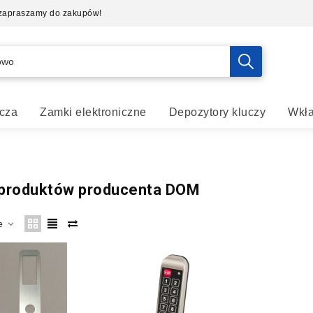
- zapraszamy do zakupów!
cza
Zamki elektroniczne
Depozytory kluczy
Wkła
 produktów producenta DOM
e