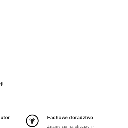
ji
butor
Fachowe doradztwo
m
Znamy się na okuciach -