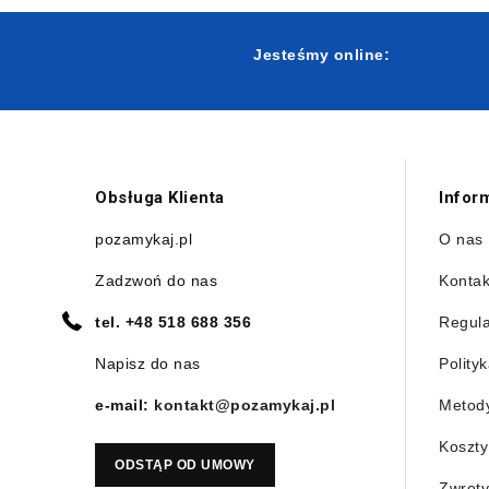
Jesteśmy online:
Obsługa Klienta
Infor
pozamykaj.pl
O nas
Zadzwoń do nas
Kontak
tel.
+48 518 688 356
Regul
Napisz do nas
Polity
e-mail:
kontakt@pozamykaj.pl
Metody
Koszty
ODSTĄP OD UMOWY
Zwroty