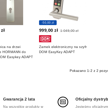
-50,00 zł
 zł
999,00 zł
1 049,00 zł
ica na drzwi
Zamek elektroniczny na szyfr
we HORMANN do
DOM EasyKey ADAPT
DOM Easykey ADAPT
Pokazano
1
-2 z 2 pozyc
Gwarancja 2 lata
Oficjalny dystry
Na wszystkie produkty w
Jesteśmy oficjalny