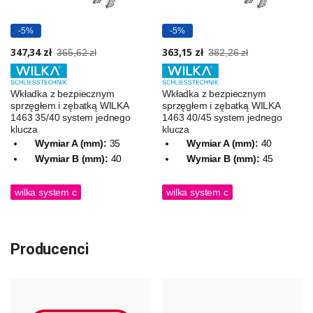
-5%
-5%
347,34 zł
363,15 zł
365,62 zł
382,26 zł
Wkładka z bezpiecznym
Wkładka z bezpiecznym
sprzęgłem i zębatką WILKA
sprzęgłem i zębatką WILKA
1463 35/40 system jednego
1463 40/45 system jednego
klucza
klucza
Wymiar A (mm):
35
Wymiar A (mm):
40
Wymiar B (mm):
40
Wymiar B (mm):
45
wilka system c
wilka system c
Producenci