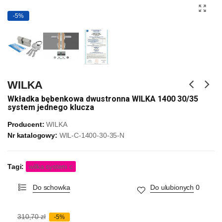
-5%
WILKA
Wkładka bębenkowa dwustronna WILKA 1400 30/35
system jednego klucza
Producent:
WILKA
Nr katalogowy:
WIL-C-1400-30-35-N
Tagi:
wilka system c
Do schowka
Do ulubionych
0
310,70 zł
-5%