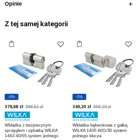
Opinie
Z tej samej kategorii
-5%
-5%
378,68 zł
340,20 zł
398,61 zł
358,10 zł
Wkładka z bezpiecznym
Wkładka bębenkowa z gałką
sprzęgłem i zębatką WILKA
WILKA 1405 40G/30 system
1463 40/55 system jednego
jednego klucza