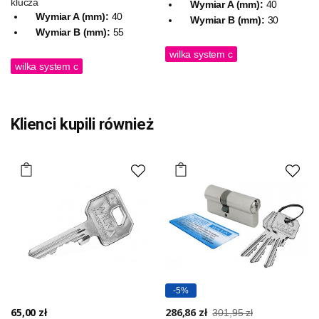
klucza
Wymiar A (mm):
40
Wymiar A (mm):
40
Wymiar B (mm):
30
Wymiar B (mm):
55
wilka system c
wilka system c
Klienci kupili również
-5%
65,00 zł
286,86 zł
301,95 zł