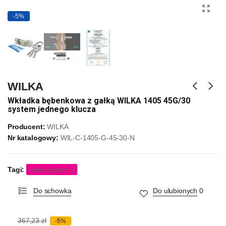
-5%
WILKA
Wkładka bębenkowa z gałką WILKA 1405 45G/30
system jednego klucza
Producent:
WILKA
Nr katalogowy:
WIL-C-1405-G-45-30-N
Tagi:
wilka system c
Do schowka
Do ulubionych
0
367,23 zł
-5%