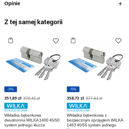
Opinie
Z tej samej kategorii
-5%
-5%
351,89 zł
358,73 zł
370,41 zł
377,61 zł
Wkładka bębenkowa
Wkładka bębenkowa z
dwustronna WILKA 1400 45/50
bezpiecznym sprzęgłem WILKA
system jednego klucza
1463 40/55 system jednego