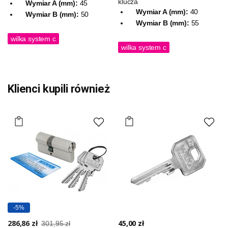
klucza
Wymiar A (mm):
45
Wymiar A (mm):
40
Wymiar B (mm):
50
Wymiar B (mm):
55
wilka system c
wilka system c
Klienci kupili również
-5%
286,86 zł
45,00 zł
301,95 zł