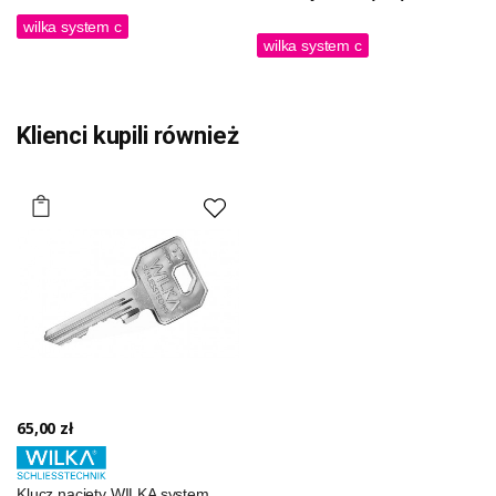
wilka system c
wilka system c
Klienci kupili również
65,00 zł
Klucz nacięty WILKA system