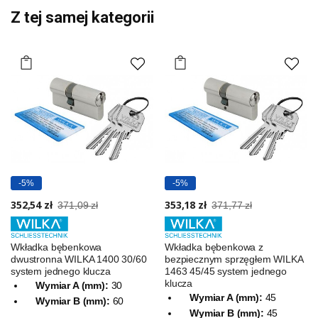
Z tej samej kategorii
-5%
-5%
352,54 zł
353,18 zł
371,09 zł
371,77 zł
Wkładka bębenkowa
Wkładka bębenkowa z
dwustronna WILKA 1400 30/60
bezpiecznym sprzęgłem WILKA
system jednego klucza
1463 45/45 system jednego
klucza
Wymiar A (mm):
30
Wymiar A (mm):
45
Wymiar B (mm):
60
Wymiar B (mm):
45