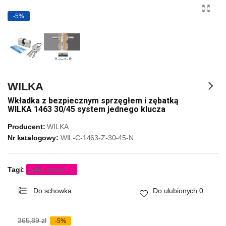
-5%
WILKA
Wkładka z bezpiecznym sprzęgłem i zębatką
WILKA 1463 30/45 system jednego klucza
Producent:
WILKA
Nr katalogowy:
WIL-C-1463-Z-30-45-N
Tagi:
wilka system c
Do schowka
Do ulubionych
0
365,89 zł
-5%