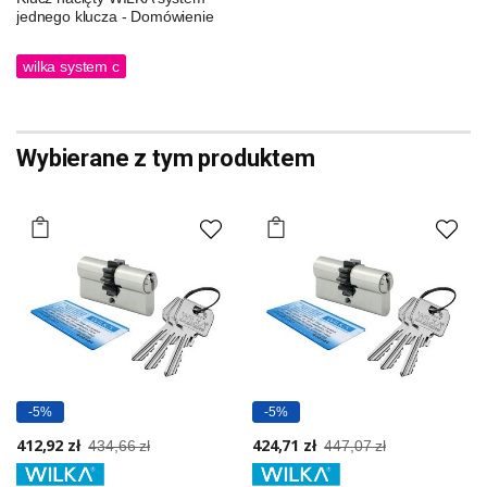
jednego klucza - Domówienie
wilka system c
Wybierane z tym produktem
-5%
-5%
412,92 zł
424,71 zł
434,66 zł
447,07 zł