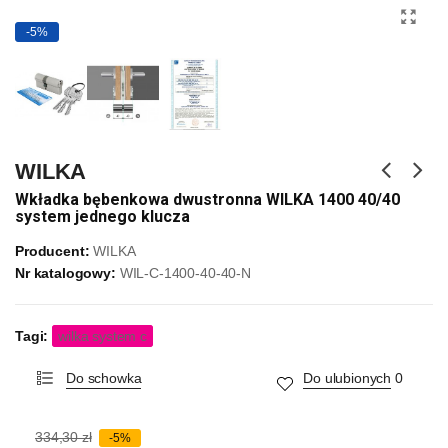
-5%
WILKA
Wkładka bębenkowa dwustronna WILKA 1400 40/40
system jednego klucza
Producent:
WILKA
Nr katalogowy:
WIL-C-1400-40-40-N
Tagi:
wilka system c
Do schowka
Do ulubionych
0
334,30 zł
-5%