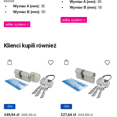
klucza
Wymiar A (mm):
65
Wymiar A (mm):
35
Wymiar B (mm):
50
Wymiar B (mm):
50
wilka system c
wilka system c
Klienci kupili również
-5%
-5%
349,94 zł
327,64 zł
368,36 zł
344,88 zł