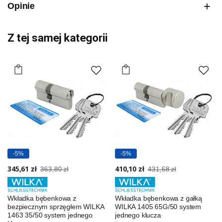
Opinie
Z tej samej kategorii
-5%
-5%
345,61 zł
410,10 zł
363,80 zł
431,68 zł
Wkładka bębenkowa z
Wkładka bębenkowa z gałką
bezpiecznym sprzęgłem WILKA
WILKA 1405 65G/50 system
1463 35/50 system jednego
jednego klucza