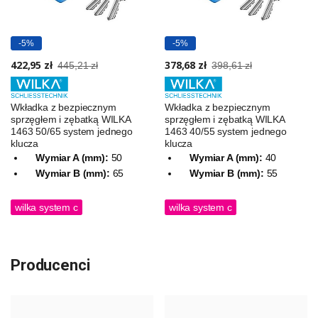
-5%
-5%
422,95 zł
378,68 zł
445,21 zł
398,61 zł
Wkładka z bezpiecznym
Wkładka z bezpiecznym
sprzęgłem i zębatką WILKA
sprzęgłem i zębatką WILKA
1463 50/65 system jednego
1463 40/55 system jednego
klucza
klucza
Wymiar A (mm):
50
Wymiar A (mm):
40
Wymiar B (mm):
65
Wymiar B (mm):
55
wilka system c
wilka system c
Producenci