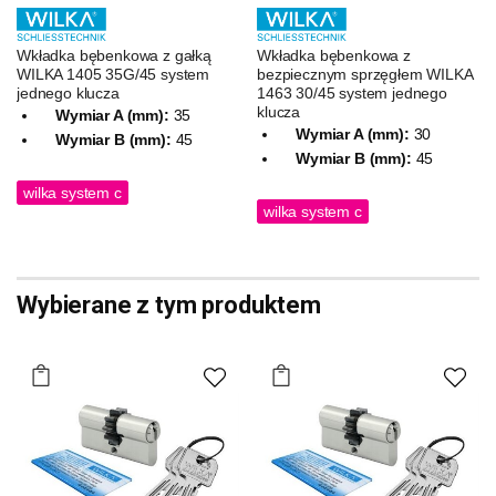
Wkładka bębenkowa z gałką
Wkładka bębenkowa z
WILKA 1405 35G/45 system
bezpiecznym sprzęgłem WILKA
jednego klucza
1463 30/45 system jednego
klucza
Wymiar A (mm):
35
Wymiar A (mm):
30
Wymiar B (mm):
45
Wymiar B (mm):
45
wilka system c
wilka system c
Wybierane z tym produktem