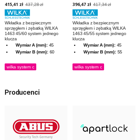
415,41 zł
396,47 zł
437,28 zł
417,34 zł
Wkładka z bezpiecznym
Wkładka z bezpiecznym
sprzęgłem i zębatką WILKA
sprzęgłem i zębatką WILKA
1463 45/60 system jednego
1463 45/55 system jednego
klucza
klucza
Wymiar A (mm):
45
Wymiar A (mm):
45
Wymiar B (mm):
60
Wymiar B (mm):
55
wilka system c
wilka system c
Producenci