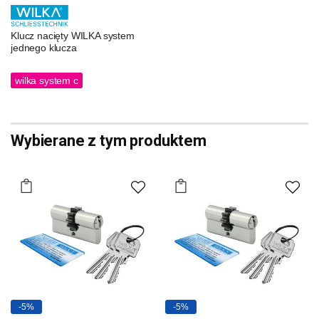
Klucz nacięty WILKA system
jednego klucza
wilka system c
Wybierane z tym produktem
-5%
-5%