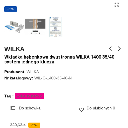
-5%
WILKA
Wkładka bębenkowa dwustronna WILKA 1400 35/40
system jednego klucza
Producent:
WILKA
Nr katalogowy:
WIL-C-1400-35-40-N
Tagi:
wilka system c
Do schowka
Do ulubionych
0
329,63 zł
-5%