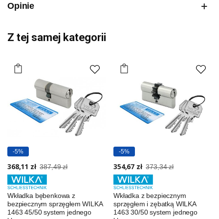
Opinie
Z tej samej kategorii
-5%
-5%
368,11 zł
354,67 zł
387,49 zł
373,34 zł
Wkładka bębenkowa z
Wkładka z bezpiecznym
bezpiecznym sprzęgłem WILKA
sprzęgłem i zębatką WILKA
1463 45/50 system jednego
1463 30/50 system jednego