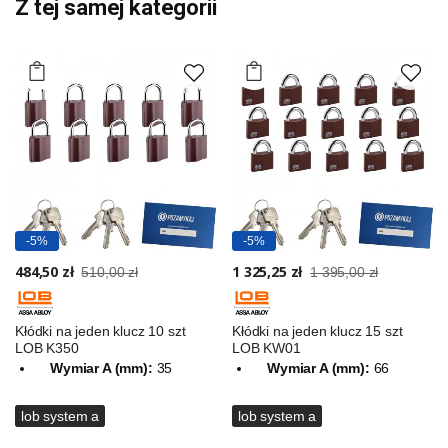
Z tej samej kategorii
-5%
-5%
484,50 zł
1 325,25 zł
510,00 zł
1 395,00 zł
Kłódki na jeden klucz 10 szt
Kłódki na jeden klucz 15 szt
LOB K350
LOB KW01
Wymiar A (mm):
35
Wymiar A (mm):
66
lob system a
lob system a