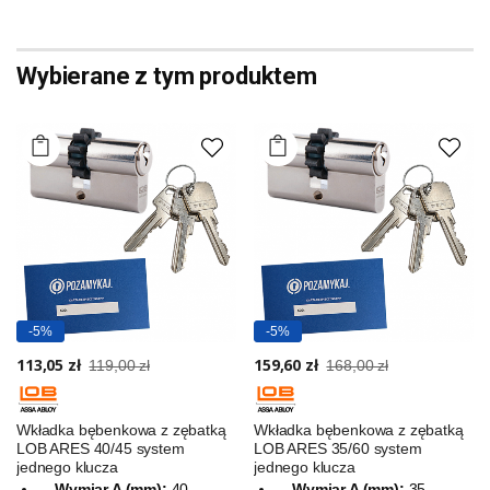
Wybierane z tym produktem
-5%
-5%
113,05 zł
159,60 zł
119,00 zł
168,00 zł
Wkładka bębenkowa z zębatką
Wkładka bębenkowa z zębatką
LOB ARES 40/45 system
LOB ARES 35/60 system
jednego klucza
jednego klucza
Wymiar A (mm):
40
Wymiar A (mm):
35