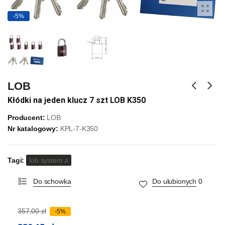
-5%
LOB
Kłódki na jeden klucz 7 szt LOB K350
Producent:
LOB
Nr katalogowy:
KPL-7-K350
Tagi:
lob system a
Do schowka
Do ulubionych
0
357,00 zł
-5%