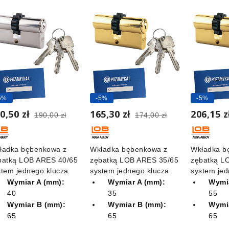
5%
-5%
-5%
0,50 zł
165,30 zł
206,15 z
190,00 zł
174,00 zł
ładka bębenkowa z
Wkładka bębenkowa z
Wkładka b
batką LOB ARES 40/65
zębatką LOB ARES 35/65
zębatką L
stem jednego klucza
system jednego klucza
system jed
Wymiar A (mm):
Wymiar A (mm):
Wymia
40
35
55
Wymiar B (mm):
Wymiar B (mm):
Wymi
65
65
65