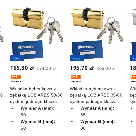
-5%
-5%
-
165,30 zł
195,70 zł
18
174,00 zł
206,00 zł
Wkładka bębenkowa z
Wkładka bębenkowa z
Wk
60
zębatką LOB ARES 50/50
zębatką LOB ARES 35/80
zę
system jednego klucza
system jednego klucza
sy
Wymiar A (mm):
Wymiar A (mm):
50
35
Wymiar B (mm):
Wymiar B (mm):
50
80