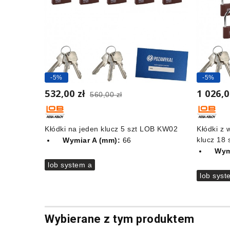
-5%
-5%
532,00 zł
1 026,0
560,00 zł
Kłódki na jeden klucz 5 szt LOB KW02
Kłódki z
klucz 18
Wymiar A (mm):
66
Wym
lob system a
lob syst
Wybierane z tym produktem