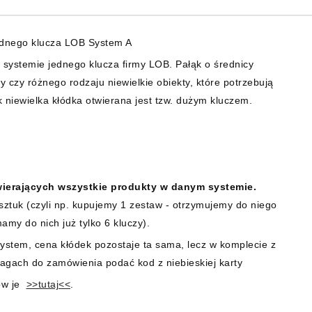
ednego klucza LOB System A
 systemie jednego klucza firmy LOB. Pałąk o średnicy
 czy różnego rodzaju niewielkie obiekty, które potrzebują
 niewielka kłódka otwierana jest tzw. dużym kluczem.
wierających wszystkie produkty w danym systemie.
sztuk (czyli np. kupujemy 1 zestaw - otrzymujemy do niego
mamy do nich już tylko 6 kluczy).
system, cena kłódek pozostaje ta sama, lecz w komplecie z
wagach do zamówienia podać kod z niebieskiej karty
ów je
>>tutaj<<
.