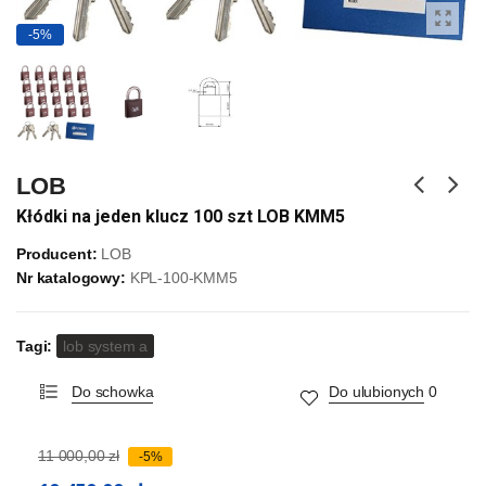
-5%
LOB
Kłódki na jeden klucz 100 szt LOB KMM5
Producent:
LOB
Nr katalogowy:
KPL-100-KMM5
Tagi:
lob system a
Do schowka
Do ulubionych
0
11 000,00 zł
-5%