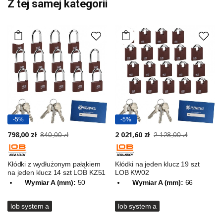
Z tej samej kategorii
-5%
-5%
798,00 zł
2 021,60 zł
840,00 zł
2 128,00 zł
Kłódki z wydłużonym pałąkiem
Kłódki na jeden klucz 19 szt
na jeden klucz 14 szt LOB KZ51
LOB KW02
Wymiar A (mm):
50
Wymiar A (mm):
66
lob system a
lob system a