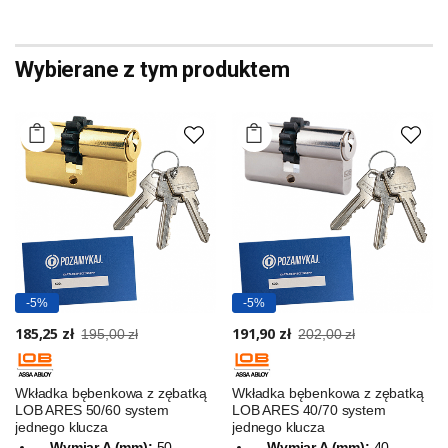
Wybierane z tym produktem
-5%
-5%
185,25 zł
191,90 zł
195,00 zł
202,00 zł
Wkładka bębenkowa z zębatką
Wkładka bębenkowa z zębatką
LOB ARES 50/60 system
LOB ARES 40/70 system
jednego klucza
jednego klucza
Wymiar A (mm):
50
Wymiar A (mm):
40