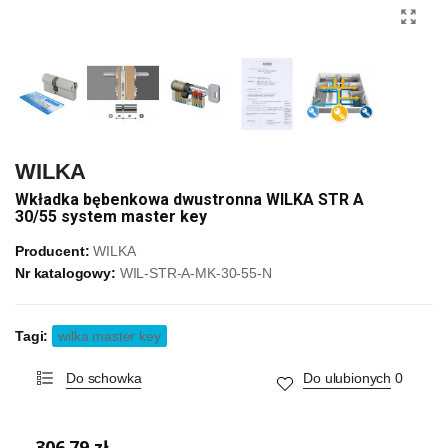
WILKA
Wkładka bębenkowa dwustronna WILKA STR A
30/55 system master key
Producent:
WILKA
Nr katalogowy:
WIL-STR-A-MK-30-55-N
Tagi:
wilka master key
Do schowka
Do ulubionych
0
306,79 zł