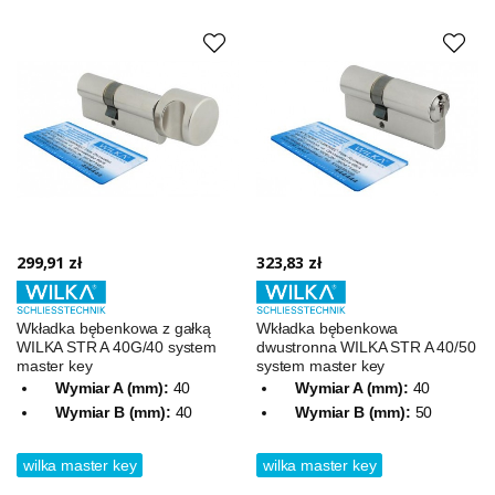
299,91 zł
323,83 zł
Wkładka bębenkowa z gałką
Wkładka bębenkowa
WILKA STR A 40G/40 system
dwustronna WILKA STR A 40/50
master key
system master key
Wymiar A (mm):
40
Wymiar A (mm):
40
Wymiar B (mm):
40
Wymiar B (mm):
50
wilka master key
wilka master key