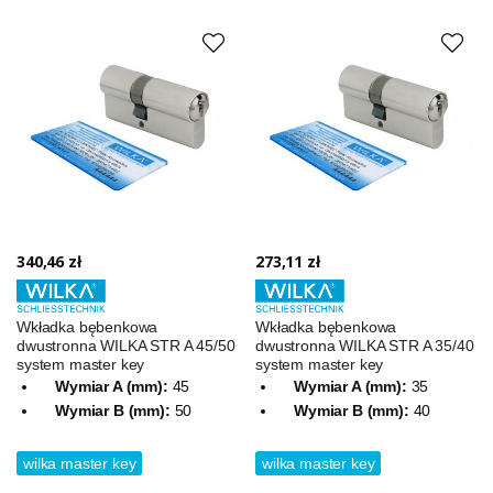
340,46 zł
273,11 zł
Wkładka bębenkowa
Wkładka bębenkowa
dwustronna WILKA STR A 45/50
dwustronna WILKA STR A 35/40
system master key
system master key
Wymiar A (mm):
45
Wymiar A (mm):
35
Wymiar B (mm):
50
Wymiar B (mm):
40
wilka master key
wilka master key