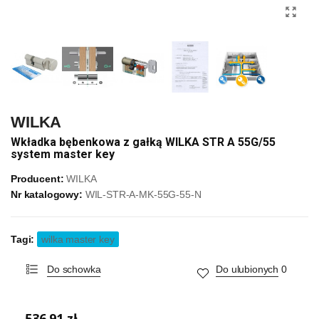
WILKA
Wkładka bębenkowa z gałką WILKA STR A 55G/55
system master key
Producent:
WILKA
Nr katalogowy:
WIL-STR-A-MK-55G-55-N
Tagi:
wilka master key
Do schowka
Do ulubionych
0
536,91 zł