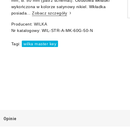
mm, B: 50 mm (patrz schemat). Obudowa wkładki
wykończona w kolorze satynowy nikiel. Wkładka
posiada...
Zobacz szczegóły
Producent:
WILKA
Nr katalogowy:
WIL-STR-A-MK-60G-50-N
Tagi:
wilka master key
Opinie