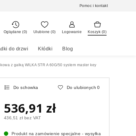
Pomoc i kontakt
Oglądane (0)
Ulubione (
0
)
Logowanie
Koszyk (
0
)
dki do drzwi
Kłódki
Blog
kowa z gałką WILKA STR A 60G/50 system master key
Do schowka
Do ulubionych
0
536,91 zł
436,51 zł
bez VAT
Produkt na zamówienie specjalne - wysyłka