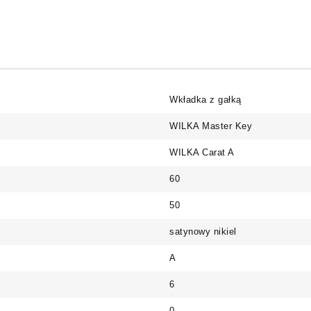
Wkładka z gałką
WILKA Master Key
WILKA Carat A
60
50
satynowy nikiel
A
6
0