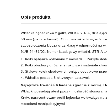
Opis produktu
Wkładka bębenkowa z gałką WILKA STR A, działając
50 mm (patrz schemat). Obudowa wkładki wykończona
zabezpieczenia klucza oraz klasę A odporności na 
91/B-94461/02. Numer katalogowy wkładki: STR-A-
1. Kołki bębęnka wykonane z mosiądzu. Pokryte dod
2. Kołki obudowy o różnej strukturze i materiale ch
3. Stalowy kołek obudowy chroniący dodatkowo prz
4. Wkładka posiada 6 aktywnych zastawek
Najwyższa trwałość 6 badana zgodnie z normą EN 
Wkładki posiadają atest ppoż - możliwość stosowani
Kryty, paracentryczny profil bębenka wpływający na z
metodami manipulacyjnymi