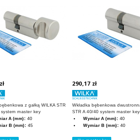
zł
290,17 zł
bębenkowa z gałką WILKA STR
Wkładka bębenkowa dwustronn
 system master key
STR A 40/40 system master key
iar A (mm):
40
Wymiar A (mm):
40
iar B (mm):
45
Wymiar B (mm):
40