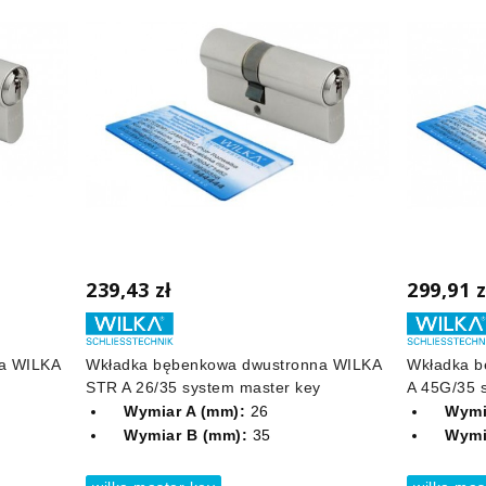
239,43 zł
299,91 z
a WILKA
Wkładka bębenkowa dwustronna WILKA
Wkładka b
STR A 26/35 system master key
A 45G/35 
Wymiar A (mm):
26
Wymi
Wymiar B (mm):
35
Wymi