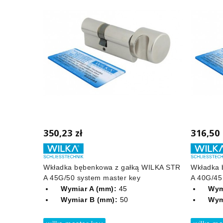
350,23 zł
316,50 
Wkładka bębenkowa z gałką WILKA STR
Wkładka 
A 45G/50 system master key
A 40G/45
Wymiar A (mm):
45
Wym
Wymiar B (mm):
50
Wym