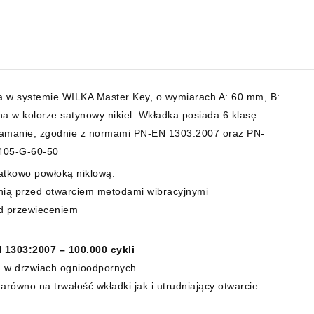
a w systemie WILKA Master Key, o wymiarach A: 60 mm, B:
 w kolorze satynowy nikiel. Wkładka posiada 6 klasę
włamanie, zgodnie z normami PN-EN 1303:2007 oraz PN-
1405-G-60-50
atkowo powłoką niklową.
ronią przed otwarciem metodami wibracyjnymi
ed przewieceniem
1303:2007 – 100.000 cykli
a w drzwiach ognioodpornych
arówno na trwałość wkładki jak i utrudniający otwarcie