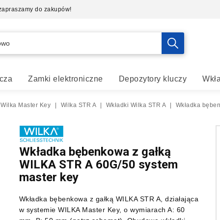
- zapraszamy do zakupów!
cza
Zamki elektroniczne
Depozytory kluczy
Wkła
Wilka Master Key
|
Wilka STR A
|
Wkładki Wilka STR A
|
Wkładka bęben
Wkładka bębenkowa z gałką
WILKA STR A 60G/50 system
master key
Wkładka bębenkowa z gałką WILKA STR A, działająca
w systemie WILKA Master Key, o wymiarach A: 60