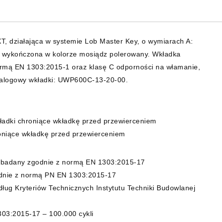
 działająca w systemie Lob Master Key, o wymiarach A:
 wykończona w kolorze mosiądz polerowany. Wkładka
ormą EN 1303:2015-1 oraz klasę C odporności na włamanie,
talogowy wkładki: UWP600C-13-20-00.
kładki chroniące wkładkę przed przewierceniem
oniące wkładkę przed przewierceniem
badany zgodnie z normą EN 1303:2015-17
odnie z normą PN EN 1303:2015-17
ług Kryteriów Technicznych Instytutu Techniki Budowlanej
03:2015-17 – 100.000 cykli