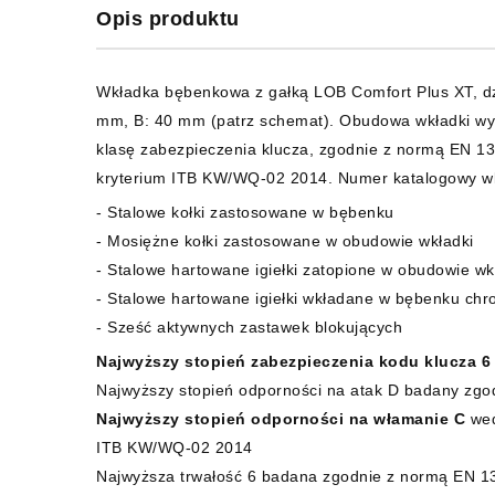
Opis produktu
Wkładka bębenkowa z gałką LOB Comfort Plus XT, dz
mm, B: 40 mm (patrz schemat). Obudowa wkładki wyk
klasę zabezpieczenia klucza, zgodnie z normą EN 13
kryterium ITB KW/WQ-02 2014. Numer katalogowy w
- Stalowe kołki zastosowane w bębenku
- Mosiężne kołki zastosowane w obudowie wkładki
- Stalowe hartowane igiełki zatopione w obudowie w
- Stalowe hartowane igiełki wkładane w bębenku chr
- Sześć aktywnych zastawek blokujących
Najwyższy stopień zabezpieczenia kodu klucza 6
Najwyższy stopień odporności na atak D badany zg
Najwyższy stopień odporności na włamanie C
wed
ITB KW/WQ-02 2014
Najwyższa trwałość 6 badana zgodnie z normą EN 13