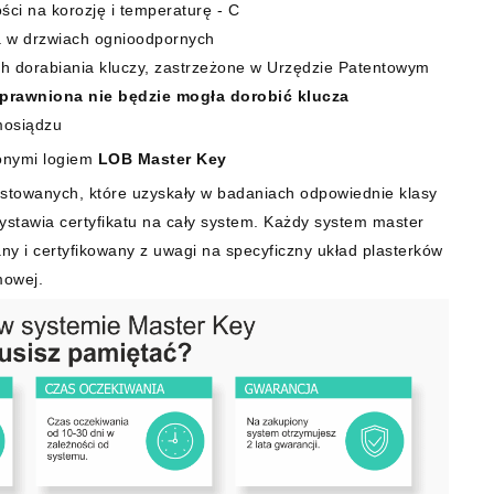
ci na korozję i temperaturę - C
a w drzwiach ognioodpornych
ch dorabiania kluczy, zastrzeżone w Urzędzie Patentowym
prawniona nie będzie mogła dorobić klucza
mosiądzu
onymi logiem
LOB Master Key
stowanych, które uzyskały w badaniach odpowiednie klasy
wystawia certyfikatu na cały system. Każdy system master
ny i certyfikowany z uwagi na specyficzny układ plasterków
mowej.