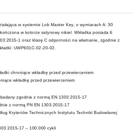
iałająca w systemie Lob Master Key, o wymiarach A: 30
ończona w kolorze satynowy nikiel. Wkładka posiada 6
03:2015-1 oraz klasę C odporności na włamanie, zgodnie z
kładki: UWP601C-02-20-02.
kładki chroniące wkładkę przed przewierceniem
oniące wkładkę przed przewierceniem
badany zgodnie z normą EN 1303:2015-17
odnie z normą PN EN 1303:2015-17
ług Kryteriów Technicznych Instytutu Techniki Budowlanej
03:2015-17 – 100.000 cykli