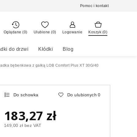
Pomoc i kontakt
Oglądane (0)
Ulubione (
0
)
Logowanie
Koszyk (
0
)
dki do drzwi
Kłódki
Blog
adka bębenkowa z gałką LOB Comfort Plus XT 30G/40
Do schowka
Do ulubionych
0
183,27 zł
149,00 zł
bez VAT