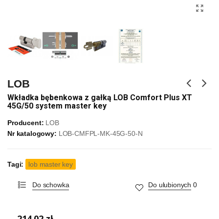
LOB
Wkładka bębenkowa z gałką LOB Comfort Plus XT
45G/50 system master key
Producent:
LOB
Nr katalogowy:
LOB-CMFPL-MK-45G-50-N
Tagi:
lob master key
Do schowka
Do ulubionych
0
214,02 zł