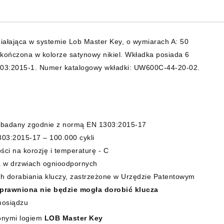
ałająca w systemie Lob Master Key, o wymiarach A: 50
ończona w kolorze satynowy nikiel. Wkładka posiada 6
1303:2015-1. Numer katalogowy wkładki: UW600C-44-20-02.
badany zgodnie z normą EN 1303:2015-17
03:2015-17 – 100.000 cykli
ci na korozję i temperaturę - C
a w drzwiach ognioodpornych
ch dorabiania kluczy, zastrzeżone w Urzędzie Patentowym
prawniona nie będzie mogła dorobić klucza
mosiądzu
onymi logiem
LOB Master Key