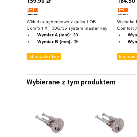
159,90 zł
184,50 
Wkładka bębenkowa z gałką LOB
Wkładka 
Comfort XT 30G/35 system master key
Comfort 
Wymiar A (mm):
30
Wym
Wymiar B (mm):
35
Wym
lob master key
lob mast
Wybierane z tym produktem