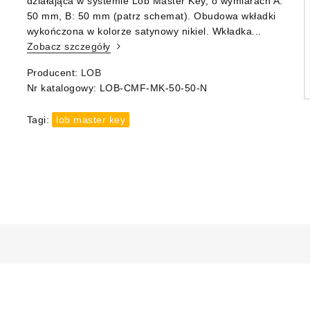
działająca w systemie Lob Master Key, o wymiarach A:
50 mm, B: 50 mm (patrz schemat). Obudowa wkładki
wykończona w kolorze satynowy nikiel. Wkładka...
Zobacz szczegóły
Producent:
LOB
Nr katalogowy:
LOB-CMF-MK-50-50-N
Tagi:
lob master key