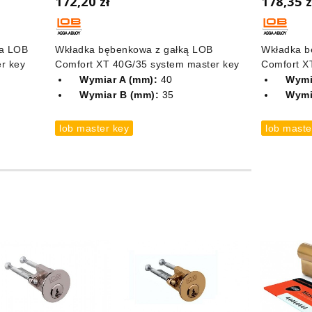
172,20 zł
178,35 z
a LOB
Wkładka bębenkowa z gałką LOB
Wkładka b
r key
Comfort XT 40G/35 system master key
Comfort X
Wymiar A (mm):
40
Wymi
Wymiar B (mm):
35
Wymi
lob master key
lob maste