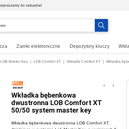
- zapraszamy do zakupów!
cza
Zamki elektroniczne
Depozytory kluczy
Wkła
 LOB Master Key
|
LOB Comfort XT
|
Wkładki Comfort XT
|
Wkładka bęb
Wkładka bębenkowa
dwustronna LOB Comfort XT
50/50 system master key
Wkładka bębenkowa dwustronna LOB Comfort XT,