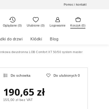
Pomoc i kontakt
Oglądane (0)
Ulubione (
0
)
Logowanie
Koszyk (
0
)
dki do drzwi
Kłódki
Blog
enkowa dwustronna LOB Comfort XT 50/50 system master
Do schowka
Do ulubionych
0
190,65 zł
155,00 zł
bez VAT