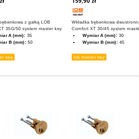
zł
159,90 zł
bębenkowa z gałką LOB
Wkładka bębenkowa dwustronn
XT 35G/50 system master key
Comfort XT 30/45 system maste
iar A (mm):
35
Wymiar A (mm):
30
iar B (mm):
50
Wymiar B (mm):
45
er key
lob master key