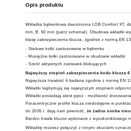
Opis produktu
Wkładka bębenkowa dwustronna LOB Comfort XT, dzi
mm, B: 50 mm (patrz schemat). Obudowa wkładki wyk
klasę zabezpieczenia klucza, zgodnie z normą EN 
- Stalowe kołki zastosowane w bębenku
- Mosiężne kołki zastosowane w obudowie wkładki
- Sześć aktywnych zastawek blokujących
Najwyższy stopień zabezpieczenia kodu klucza 6
Najwyższa trwałość 6 badana zgodnie z normą EN 13
Wkładki legitymują się najwyższym stopniem odpornoś
Wkładki posiadają atest ppoż - możliwość stosowani
Paracentryczne profile klucza niedostępne w punkta
do 2035 r. dają nam pewność,
że żadna osoba nieu
Bardzo trwałe klucze wykonane z wysokoniklowego 
Wkładkę możesz połączyć z innymi okuciami oznacz