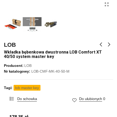
LOB
Wkładka bębenkowa dwustronna LOB Comfort XT
40/50 system master key
Producent:
LOB
Nr katalogowy:
LOB-CMF-MK-40-50-M
Tagi:
lob master key
Do schowka
Do ulubionych
0
178,35 zł