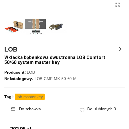
LOB
Wkładka bębenkowa dwustronna LOB Comfort
50/60 system master key
Producent:
LOB
Nr katalogowy:
LOB-CMF-MK-50-60-M
Tagi:
lob master key
Do schowka
Do ulubionych
0
202,95 zł