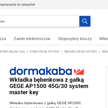
- zapraszamy do zakupów!
cza
Zamki elektroniczne
Depozytory kluczy
Wkła
 KABA Master Key
|
KABA GEGE AP1500
|
Wkładki GEGE AP1500
|
Wkł
Wkładka bębenkowa z gałką
GEGE AP1500 45G/30 system
master key
Wkładka bębenkowa z gałką GEGE AP1500,