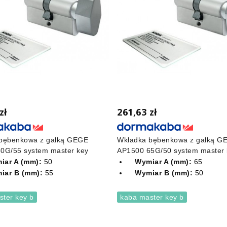
zł
261,63 zł
bębenkowa z gałką GEGE
Wkładka bębenkowa z gałką G
0G/55 system master key
AP1500 65G/50 system master 
iar A (mm):
50
Wymiar A (mm):
65
iar B (mm):
55
Wymiar B (mm):
50
ster key b
kaba master key b