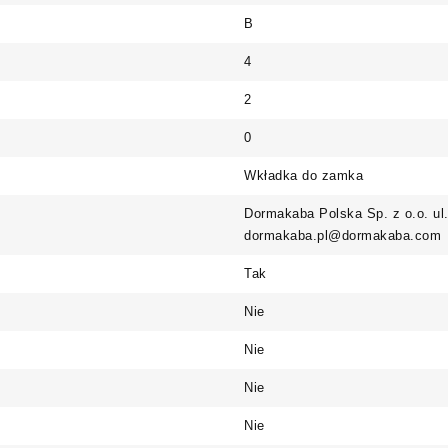
B
4
2
0
Wkładka do zamka
Dormakaba Polska Sp. z o.o. ul
dormakaba.pl@dormakaba.com
Tak
Nie
Nie
Nie
Nie