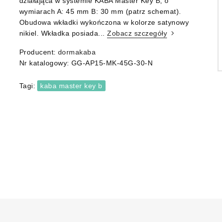
działająca w systemie KABA Master Key B, o
wymiarach A: 45 mm B: 30 mm (patrz schemat).
Obudowa wkładki wykończona w kolorze satynowy
nikiel. Wkładka posiada...
Zobacz szczegóły
Producent:
dormakaba
Nr katalogowy:
GG-AP15-MK-45G-30-N
Tagi:
kaba master key b