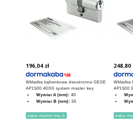
196,04 zł
248,80 
Wkładka bębenkowa dwustronna GEGE
Wkładka 
AP1500 40/55 system master key
AP1500 5
Wymiar A (mm):
40
Wym
Wymiar B (mm):
55
Wym
kaba master key b
kaba ma