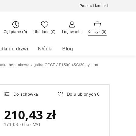
Pomoc i kontakt
Oglądane (0)
Ulubione (
0
)
Logowanie
Koszyk (
0
)
dki do drzwi
Kłódki
Blog
adka bębenkowa z gałką GEGE AP1500 45G/30 system
Do schowka
Do ulubionych
0
210,43 zł
171,08 zł
bez VAT