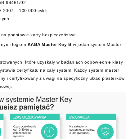
1/B-94461/02
:2007 – 100.000 cykli
nych
 na podstawie karty bezpieczeństwa
onymi logiem
KABA Master Key B
w jeden system Master
stowanych, które uzyskały w badaniach odpowiednie klasy
wystawia certyfikatu na cały system. Każdy system master
ny i certyfikowany z uwagi na specyficzny układ plasterków
mowej.