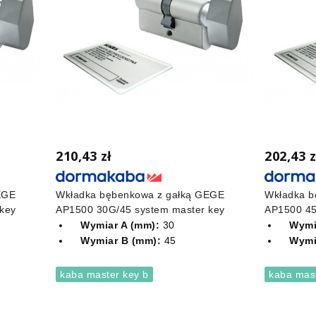
210,43 zł
202,43 z
EGE
Wkładka bębenkowa z gałką GEGE
Wkładka 
key
AP1500 30G/45 system master key
AP1500 45
Wymiar A (mm):
30
Wymi
Wymiar B (mm):
45
Wymi
kaba master key b
kaba mast