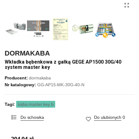
DORMAKABA
Wkładka bębenkowa z gałką GEGE AP1500 30G/40
system master key
Producent:
dormakaba
Nr katalogowy:
GG-AP15-MK-30G-40-N
Tagi:
kaba master key b
Do schowka
Do ulubionych
0
204,04 zł