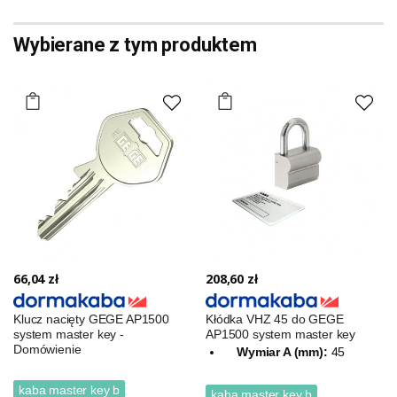
Wybierane z tym produktem
66,04 zł
208,60 zł
Klucz nacięty GEGE AP1500
Kłódka VHZ 45 do GEGE
system master key -
AP1500 system master key
Domówienie
Wymiar A (mm):
45
kaba master key b
kaba master key b