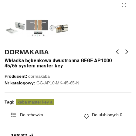
DORMAKABA
Wkładka bębenkowa dwustronna GEGE AP1000
45/65 system master key
Producent:
dormakaba
Nr katalogowy:
GG-AP10-MK-45-65-N
Tagi:
kaba master key a
Do schowka
Do ulubionych
0
168,87 zł