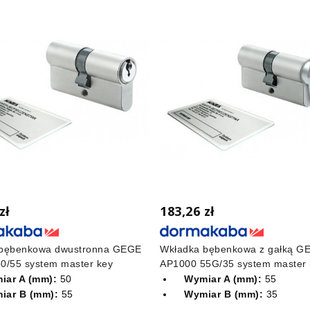
zł
183,26 zł
 bębenkowa dwustronna GEGE
Wkładka bębenkowa z gałką G
0/55 system master key
AP1000 55G/35 system master 
iar A (mm):
50
Wymiar A (mm):
55
iar B (mm):
55
Wymiar B (mm):
35