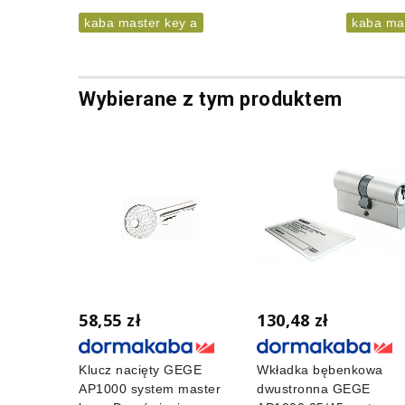
kaba master key a
kaba ma
Wybierane z tym produktem
58,55 zł
130,48 zł
Klucz nacięty GEGE
Wkładka bębenkowa
AP1000 system master
dwustronna GEGE