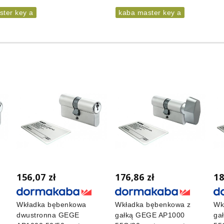
ster key a
kaba master key a
156,07 zł
176,86 zł
18
Wkładka bębenkowa
Wkładka bębenkowa z
Wk
dwustronna GEGE
gałką GEGE AP1000
ga