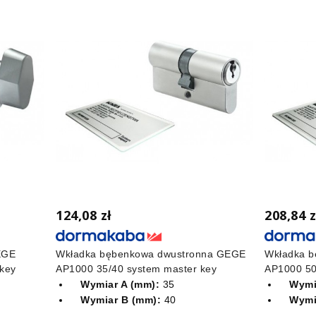
124,08 zł
208,84 z
EGE
Wkładka bębenkowa dwustronna GEGE
Wkładka b
key
AP1000 35/40 system master key
AP1000 50
Wymiar A (mm):
35
Wymi
Wymiar B (mm):
40
Wymi