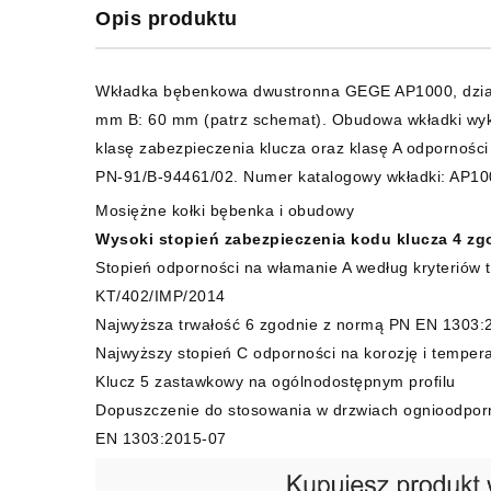
Opis produktu
Wkładka bębenkowa dwustronna GEGE AP1000, działa
mm B: 60 mm (patrz schemat). Obudowa wkładki wyko
klasę zabezpieczenia klucza oraz klasę A odpornoś
PN-91/B-94461/02. Numer katalogowy wkładki: AP10
Mosiężne kołki bębenka i obudowy
Wysoki stopień zabezpieczenia kodu klucza 4 zg
Stopień odporności na włamanie A według kryteriów t
KT/402/IMP/2014
Najwyższa trwałość 6 zgodnie z normą PN EN 1303:2
Najwyższy stopień C odporności na korozję i tempe
Klucz 5 zastawkowy na ogólnodostępnym profilu
Dopuszczenie do stosowania w drzwiach ognioodpor
EN 1303:2015-07