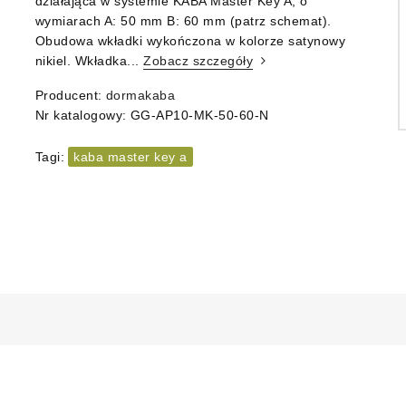
działająca w systemie KABA Master Key A, o
wymiarach A: 50 mm B: 60 mm (patrz schemat).
Obudowa wkładki wykończona w kolorze satynowy
nikiel. Wkładka...
Zobacz szczegóły
Producent:
dormakaba
Nr katalogowy:
GG-AP10-MK-50-60-N
Tagi:
kaba master key a