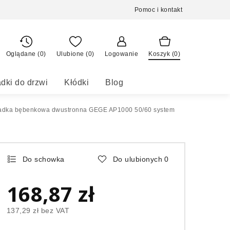
Pomoc i kontakt
Oglądane (0)
Ulubione (
0
)
Logowanie
Koszyk (
0
)
dki do drzwi
Kłódki
Blog
adka bębenkowa dwustronna GEGE AP1000 50/60 system
Do schowka
Do ulubionych
0
168,87 zł
137,29 zł
bez VAT