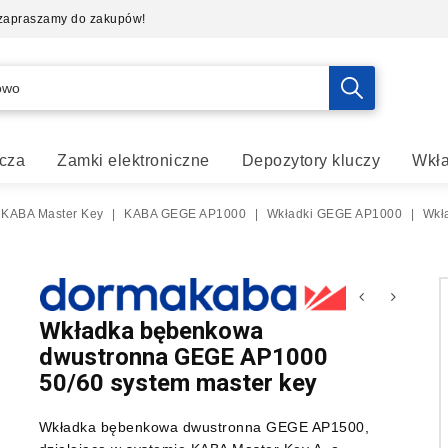
- zapraszamy do zakupów!
cza
Zamki elektroniczne
Depozytory kluczy
Wkła
 KABA Master Key
|
KABA GEGE AP1000
|
Wkładki GEGE AP1000
|
Wkł
Wkładka bębenkowa
dwustronna GEGE AP1000
50/60 system master key
Wkładka bębenkowa dwustronna GEGE AP1500,