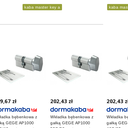
kaba master key a
kaba mast
9,67 zł
202,43 zł
202,43 z
ładka bębenkowa z
Wkładka bębenkowa z
Wkładka b
łką GEGE AP1000
gałką GEGE AP1000
gałką GEG