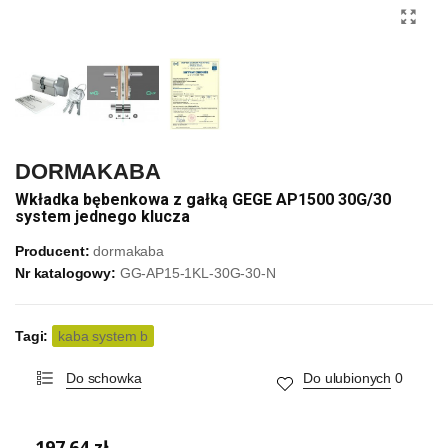
DORMAKABA
Wkładka bębenkowa z gałką GEGE AP1500 30G/30
system jednego klucza
Producent:
dormakaba
Nr katalogowy:
GG-AP15-1KL-30G-30-N
Tagi:
kaba system b
Do schowka
Do ulubionych
0
197,64 zł