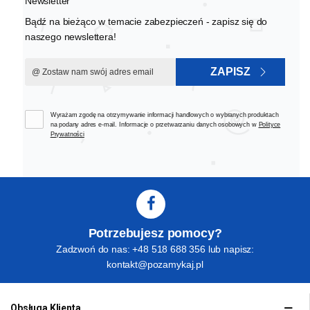
Newsletter
Bądź na bieżąco w temacie zabezpieczeń - zapisz się do
naszego newslettera!
ZAPISZ
Wyrażam zgodę na otrzymywanie informacji handlowych o wybranych produktach
na podany adres e-mail. Informacje o przetwarzaniu danych osobowych w
Polityce
Prywatności
Potrzebujesz pomocy?
Zadzwoń do nas: +48 518 688 356 lub napisz:
kontakt@pozamykaj.pl
Obsługa Klienta