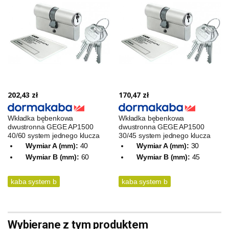
202,43 zł
170,47 zł
Wkładka bębenkowa
Wkładka bębenkowa
dwustronna GEGE AP1500
dwustronna GEGE AP1500
40/60 system jednego klucza
30/45 system jednego klucza
Wymiar A (mm):
40
Wymiar A (mm):
30
Wymiar B (mm):
60
Wymiar B (mm):
45
kaba system b
kaba system b
Wybierane z tym produktem