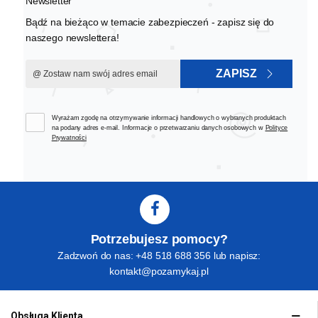
Newsletter
Bądź na bieżąco w temacie zabezpieczeń - zapisz się do
naszego newslettera!
ZAPISZ
Wyrażam zgodę na otrzymywanie informacji handlowych o wybranych produktach
na podany adres e-mail. Informacje o przetwarzaniu danych osobowych w
Polityce
Prywatności
Potrzebujesz pomocy?
Zadzwoń do nas: +48 518 688 356 lub napisz:
kontakt@pozamykaj.pl
Obsługa Klienta