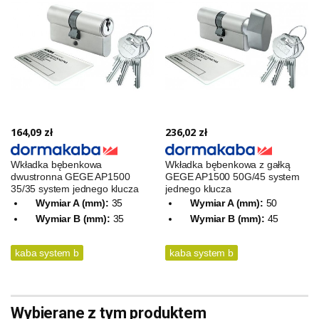
164,09 zł
236,02 zł
Wkładka bębenkowa
Wkładka bębenkowa z gałką
dwustronna GEGE AP1500
GEGE AP1500 50G/45 system
35/35 system jednego klucza
jednego klucza
Wymiar A (mm):
35
Wymiar A (mm):
50
Wymiar B (mm):
35
Wymiar B (mm):
45
kaba system b
kaba system b
Wybierane z tym produktem