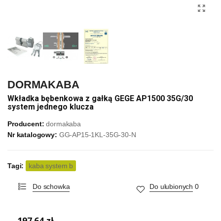
DORMAKABA
Wkładka bębenkowa z gałką GEGE AP1500 35G/30
system jednego klucza
Producent:
dormakaba
Nr katalogowy:
GG-AP15-1KL-35G-30-N
Tagi:
kaba system b
Do schowka
Do ulubionych
0
197,64 zł