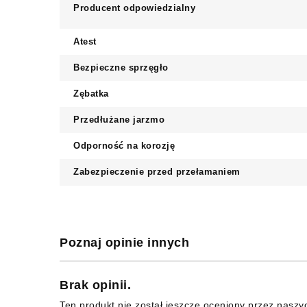
Producent odpowiedzialny
Atest
Bezpieczne sprzęgło
Zębatka
Przedłużane jarzmo
Odporność na korozję
Zabezpieczenie przed przełamaniem
Poznaj opinie innych
Brak opinii.
Ten produkt nie został jeszcze oceniony przez naszy