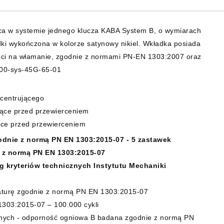
a w systemie jednego klucza KABA System B, o wymiarach
i wykończona w kolorze satynowy nikiel. Wkładka posiada
ości na włamanie, zgodnie z normami PN-EN 1303:2007 oraz
500-sys-45G-65-01
 centrującego
iące przed przewierceniem
ące przed przewierceniem
odnie z normą PN EN 1303:2015-07 - 5 zastawek
 z normą PN EN 1303:2015-07
 kryteriów technicznych Instytutu Mechaniki
raturę zgodnie z normą PN EN 1303:2015-07
1303:2015-07 – 100.000 cykli
nych - odporność ogniowa B badana zgodnie z normą PN