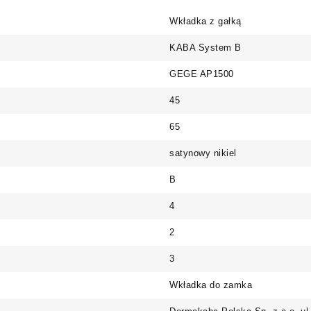
Wkładka z gałką
KABA System B
GEGE AP1500
45
65
satynowy nikiel
B
4
2
3
Wkładka do zamka