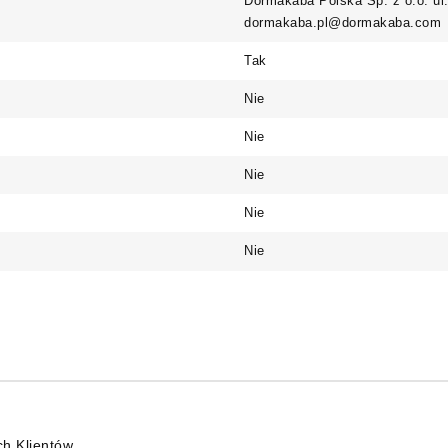
Dormakaba Polska Sp. z o.o. ul
dormakaba.pl@dormakaba.com
Tak
Nie
Nie
Nie
Nie
Nie
ch Klientów.