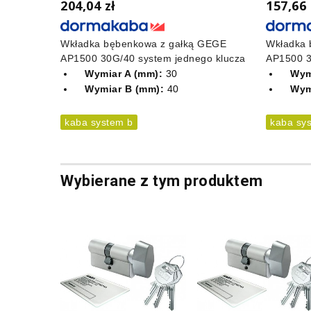
204,04 zł
157,66 
Wkładka bębenkowa z gałką GEGE
Wkładka
AP1500 30G/40 system jednego klucza
AP1500 3
Wymiar A (mm):
30
Wym
Wymiar B (mm):
40
Wym
kaba system b
kaba sy
Wybierane z tym produktem