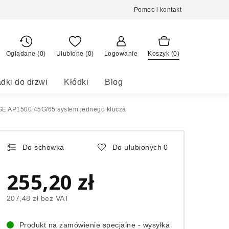
Pomoc i kontakt
Oglądane (0)
Ulubione (
0
)
Logowanie
Koszyk (
0
)
dki do drzwi
Kłódki
Blog
E AP1500 45G/65 system jednego klucza
Do schowka
Do ulubionych
0
255,20 zł
207,48 zł
bez VAT
Produkt na zamówienie specjalne - wysyłka