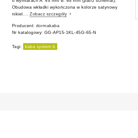
o wymiarach A: 45 mm B: 65 mm (patrz schemat).
Obudowa wkładki wykończona w kolorze satynowy
nikiel....
Zobacz szczegóły
Producent:
dormakaba
Nr katalogowy:
GG-AP15-1KL-45G-65-N
Tagi:
kaba system b