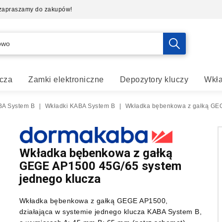
- zapraszamy do zakupów!
cza
Zamki elektroniczne
Depozytory kluczy
Wkła
A System B
|
Wkładki KABA System B
|
Wkładka bębenkowa z gałką GEG
Wkładka bębenkowa z gałką
GEGE AP1500 45G/65 system
jednego klucza
Wkładka bębenkowa z gałką GEGE AP1500,
działająca w systemie jednego klucza KABA System B,