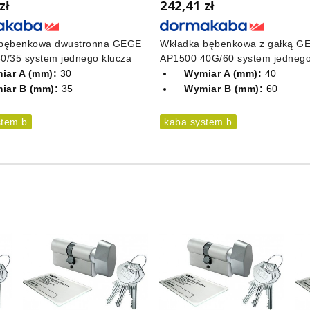
zł
242,41 zł
 bębenkowa dwustronna GEGE
Wkładka bębenkowa z gałką G
0/35 system jednego klucza
AP1500 40G/60 system jednego
iar A (mm):
30
Wymiar A (mm):
40
iar B (mm):
35
Wymiar B (mm):
60
stem b
kaba system b