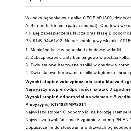
Wkładka bębenkowa z gałką GEGE AP1500, działając
A: 45 mm B: 65 mm (patrz schemat). Obudowa wkładk
4 klasę zabezpieczenia klucza oraz klasę B odporn
PN-91/B-94461/02. Numer katalogowy wkładki: AP1
1. Mosiężne kołki w bębenku i obudowie wkładki
2. Zabezpieczenie anty bumpingowe w postaci kołka
3. Dwie stalowe hartowane szpilki w obudowie chron
4. Dwie stalowe hartowane szpilki w bębenku chroni
Wysoki stopień zabezpieczenia kodu klucza 4 zg
Najwyższy stopień odporności na atak D zgodnie
Wysoki stopień odporności na włamanie B według
Precyzyjnej KT/402/IMP/2014
Najwyższy stopień C odporności na korozję i tempe
Najwyższa trwałość klasa 6 zgodnie z normą PN EN 
Dopuszczenie do stosowania w drzwiach ognioodpor