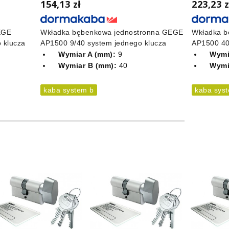
154,13 zł
223,23 z
EGE
Wkładka bębenkowa jednostronna GEGE
Wkładka b
 klucza
AP1500 9/40 system jednego klucza
AP1500 40
Wymiar A (mm):
9
Wymi
Wymiar B (mm):
40
Wymi
kaba system b
kaba sys