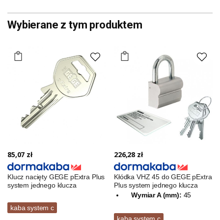
Wybierane z tym produktem
85,07 zł
226,28 zł
Klucz nacięty GEGE pExtra Plus
Kłódka VHZ 45 do GEGE pExtra
system jednego klucza
Plus system jednego klucza
Wymiar A (mm):
45
kaba system c
kaba system c