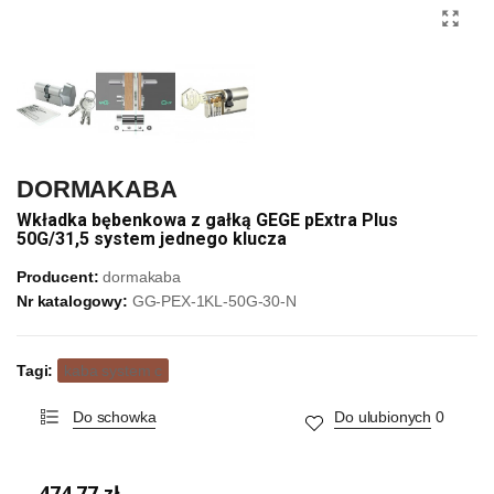
DORMAKABA
Wkładka bębenkowa z gałką GEGE pExtra Plus
50G/31,5 system jednego klucza
Producent:
dormakaba
Nr katalogowy:
GG-PEX-1KL-50G-30-N
Tagi:
kaba system c
Do schowka
Do ulubionych
0
474,77 zł