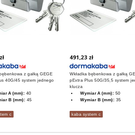
zł
491,23 zł
bębenkowa z gałką GEGE
Wkładka bębenkowa z gałką G
lus 40G/45 system jednego
pExtra Plus 50G/35,5 system j
klucza
iar A (mm):
40
Wymiar A (mm):
50
iar B (mm):
45
Wymiar B (mm):
35
stem c
kaba system c