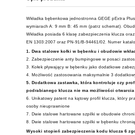
Wkładka bębenkowa jednostronna GEGE pExtra Plus, 
wymiarach A: 9 mm B: 45 mm (patrz schemat). Obudo
Wkładka posiada 6 klasę zabezpieczenia klucza ora
EN 1303:2007 oraz PN-91/B-94461/02. Numer katalo
1. Dwa stalowe kołki w bębenku i obudowie wkła
2. Zabezpieczenie anty bumpingowe w posaci zastoso
3. Kołek pływający w bębenku jako dodatkowe zabe
4. Możliwość zastosowania maksymalnie 3 dodatkow
5. Dodatkowa zastawka, która kontroluje czy prof
podrabianego klucza nie ma możliwości otwarcia
6. Unikatowy patent na kątowy profil klucza, który p
osoby nieuprawnione
7. Dwie stalowe hartowane szpilki w obudowie chron
8. Dwie stalowe hartowane szpilki w bębenku chroni
Wysoki stopień zabezpieczenia kodu klucza 6 zg