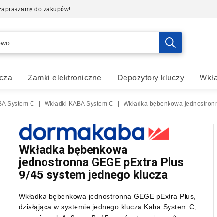
- zapraszamy do zakupów!
cza
Zamki elektroniczne
Depozytory kluczy
Wkła
A System C
|
Wkładki KABA System C
|
Wkładka bębenkowa jednostronn
Wkładka bębenkowa
jednostronna GEGE pExtra Plus
9/45 system jednego klucza
Wkładka bębenkowa jednostronna GEGE pExtra Plus,
działąjąca w systemie jednego klucza Kaba System C,