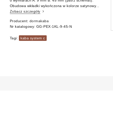
o wymiarach A: 9 mm B: 45 mm (patrz schemat).
Obudowa wkładki wykończona w kolorze satynowy...
Zobacz szczegóły
Producent:
dormakaba
Nr katalogowy:
GG-PEX-1KL-9-45-N
Tagi:
kaba system c