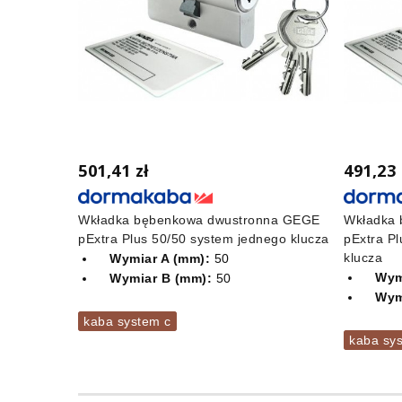
501,41 zł
491,23 
Wkładka bębenkowa dwustronna GEGE
Wkładka 
pExtra Plus 50/50 system jednego klucza
pExtra P
klucza
Wymiar A (mm):
50
Wym
Wymiar B (mm):
50
Wym
kaba system c
kaba sy