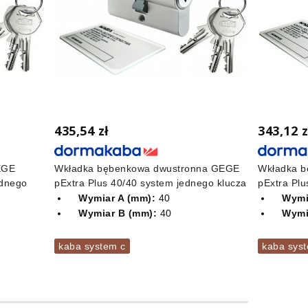
435,54 zł
343,12 z
EGE
Wkładka bębenkowa dwustronna GEGE
Wkładka b
ednego
pExtra Plus 40/40 system jednego klucza
pExtra Plu
Wymiar A (mm):
40
Wymi
Wymiar B (mm):
40
Wymi
kaba system c
kaba sys