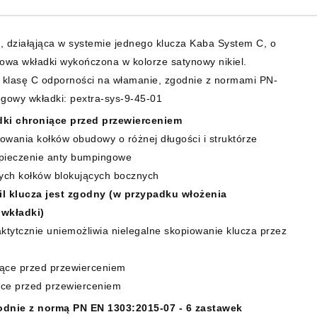
działąjąca w systemie jednego klucza Kaba System C, o
wa wkładki wykończona w kolorze satynowy nikiel.
z klasę C odporności na włamanie, zgodnie z normami PN-
gowy wkładki: pextra-sys-9-45-01
dki chroniące przed przewierceniem
wania kołków obudowy o różnej długości i struktórze
zpieczenie anty bumpingowe
ych kołków blokujących bocznych
il klucza jest zgodny (w przypadku włożenia
 wkładki)
raktytcznie uniemożliwia nielegalne skopiowanie klucza przez
iące przed przewierceniem
ące przed przewierceniem
odnie z normą PN EN 1303:2015-07 - 6 zastawek