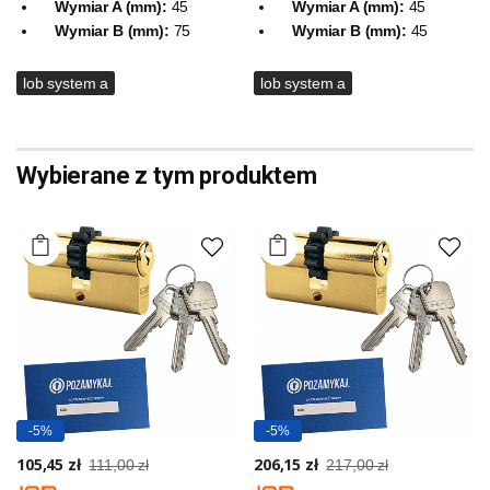
Wymiar A (mm):
45
Wymiar A (mm):
45
Wymiar B (mm):
75
Wymiar B (mm):
45
lob system a
lob system a
Wybierane z tym produktem
-5%
-5%
105,45 zł
206,15 zł
111,00 zł
217,00 zł