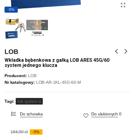
-5%
LOB
Wkładka bębenkowa z gałką LOB ARES 45G/60
system jednego klucza
Producent:
LOB
Nr katalogowy:
LOB-AR-1KL-45G-60-M
Tagi:
lob system a
Do schowka
Do ulubionych
0
184,00 zł
-5%