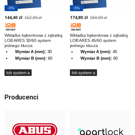
-5%
-5%
144,40 zł
174,80 zł
152,00 zł
184,00 zł
Wkładka bębenkowa z zębatką
Wkładka bębenkowa z zębatką
LOB ARES 30/60 system
LOB ARES 45/60 system
jednego klucza
jednego klucza
Wymiar A (mm):
30
Wymiar A (mm):
45
Wymiar B (mm):
60
Wymiar B (mm):
60
lob system a
lob system a
Producenci