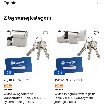
Opinie
Z tej samej kategorii
-5%
-5%
70,30 zł
196,65 zł
74,00 zł
207,00 zł
Wkładka bębenkowa
Wkładka bębenkowa z gałką
jednostronna LOB ARES 9/60
LOB ARES 40G/80 system
system jednego klucza
jednego klucza