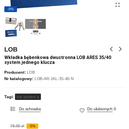
-5%
LOB
Wkładka bębenkowa dwustronna LOB ARES 35/40
system jednego klucza
Producent:
LOB
Nr katalogowy:
LOB-AR-1KL-35-40-N
Tagi:
lob system a
Do schowka
Do ulubionych
0
79,00 zł
-5%