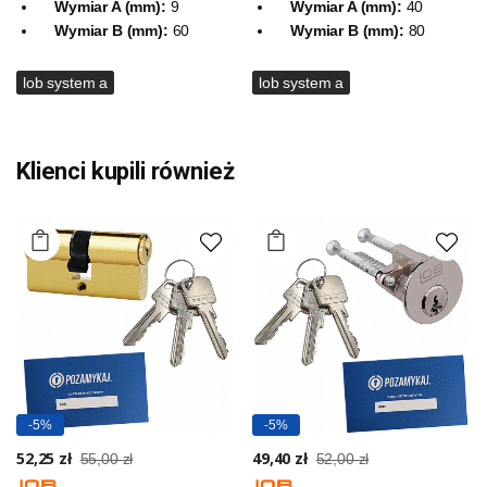
Wymiar A (mm):
9
Wymiar A (mm):
40
Wymiar B (mm):
60
Wymiar B (mm):
80
lob system a
lob system a
Klienci kupili również
-5%
-5%
52,25 zł
49,40 zł
55,00 zł
52,00 zł