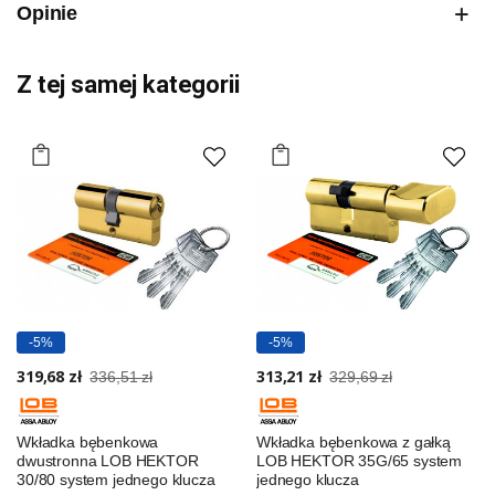
Opinie
Z tej samej kategorii
-5%
-5%
319,68 zł
313,21 zł
336,51 zł
329,69 zł
Wkładka bębenkowa
Wkładka bębenkowa z gałką
dwustronna LOB HEKTOR
LOB HEKTOR 35G/65 system
30/80 system jednego klucza
jednego klucza