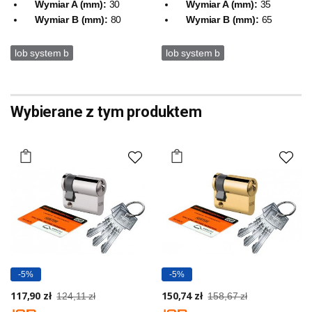
Wymiar A (mm):
30
Wymiar A (mm):
35
Wymiar B (mm):
80
Wymiar B (mm):
65
lob system b
lob system b
Wybierane z tym produktem
-5%
-5%
117,90 zł
150,74 zł
124,11 zł
158,67 zł