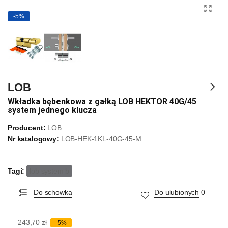
-5%
LOB
Wkładka bębenkowa z gałką LOB HEKTOR 40G/45
system jednego klucza
Producent:
LOB
Nr katalogowy:
LOB-HEK-1KL-40G-45-M
Tagi:
lob system b
Do schowka
Do ulubionych
0
243,70 zł
-5%