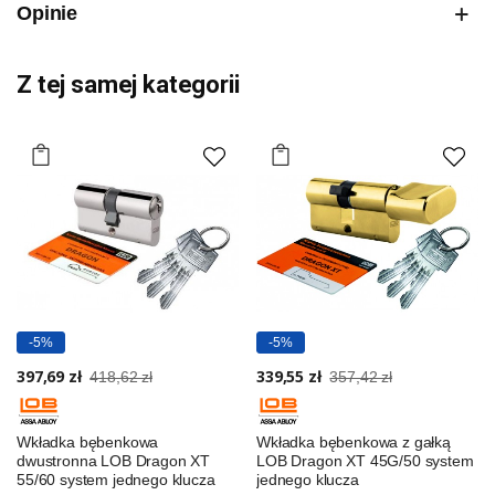
Opinie
Z tej samej kategorii
-5%
-5%
397,69 zł
339,55 zł
418,62 zł
357,42 zł
Wkładka bębenkowa
Wkładka bębenkowa z gałką
dwustronna LOB Dragon XT
LOB Dragon XT 45G/50 system
55/60 system jednego klucza
jednego klucza