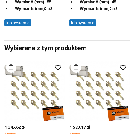
Wymiar A (mm):
55
Wymiar A (mm):
45
Wymiar B (mm):
60
Wymiar B (mm):
50
lob system c
lob system c
Wybierane z tym produktem
1 345,62 zł
1 573,17 zł