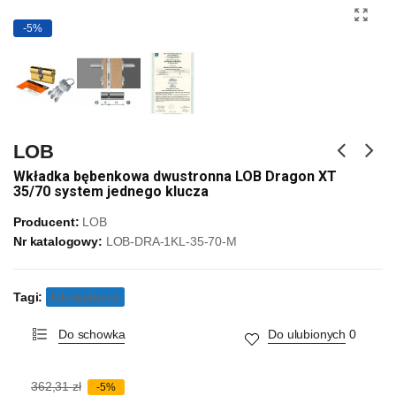
-5%
LOB
Wkładka bębenkowa dwustronna LOB Dragon XT
35/70 system jednego klucza
Producent:
LOB
Nr katalogowy:
LOB-DRA-1KL-35-70-M
Tagi:
lob system c
Do schowka
Do ulubionych
0
362,31 zł
-5%