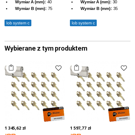
Wymiar A (mm):
40
Wymiar A (mm):
30
Wymiar B (mm):
75
Wymiar B (mm):
35
lob system c
lob system c
Wybierane z tym produktem
1 345,62 zł
1 597,77 zł