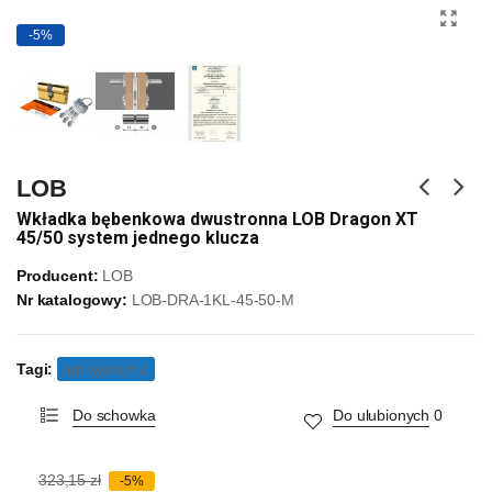
-5%
LOB
Wkładka bębenkowa dwustronna LOB Dragon XT
45/50 system jednego klucza
Producent:
LOB
Nr katalogowy:
LOB-DRA-1KL-45-50-M
Tagi:
lob system c
Do schowka
Do ulubionych
0
323,15 zł
-5%