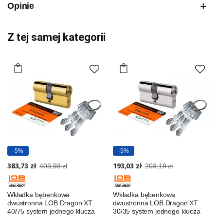
Opinie
Z tej samej kategorii
-5%
-5%
383,73 zł
193,03 zł
403,93 zł
203,19 zł
Wkładka bębenkowa
Wkładka bębenkowa
dwustronna LOB Dragon XT
dwustronna LOB Dragon XT
40/75 system jednego klucza
30/35 system jednego klucza