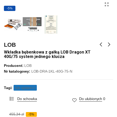
-5%
LOB
Wkładka bębenkowa z gałką LOB Dragon XT
40G/75 system jednego klucza
Producent:
LOB
Nr katalogowy:
LOB-DRA-1KL-40G-75-N
Tagi:
lob system c
Do schowka
Do ulubionych
0
455,34 zł
-5%