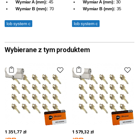
Wymiar A (mm):
45
Wymiar A (mm):
30
Wymiar B (mm):
70
Wymiar B (mm):
35
lob system c
lob system c
Wybierane z tym produktem
1 351,77 zł
1 579,32 zł