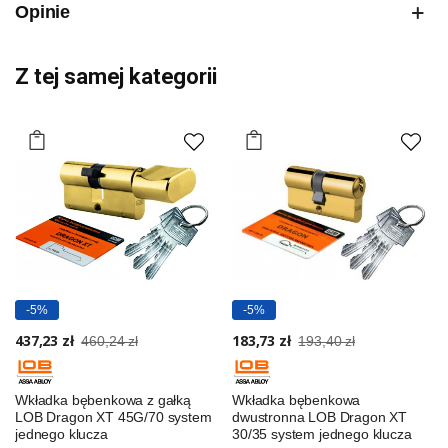
Opinie
Z tej samej kategorii
-5%
-5%
437,23 zł
183,73 zł
460,24 zł
193,40 zł
Wkładka bębenkowa z gałką
Wkładka bębenkowa
LOB Dragon XT 45G/70 system
dwustronna LOB Dragon XT
jednego klucza
30/35 system jednego klucza