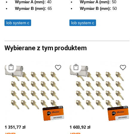
Wymiar A (mm):
40
Wymiar A (mm):
50
Wymiar B (mm):
65
Wymiar B (mm):
50
lob system c
lob system c
Wybierane z tym produktem
1 351,77 zł
1 603,92 zł