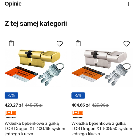
Opinie
Z tej samej kategorii
-5%
-5%
423,27 zł
404,66 zł
445,55 zł
425,96 zł
Wkładka bębenkowa z gałką
Wkładka bębenkowa z gałką
LOB Dragon XT 40G/65 system
LOB Dragon XT 50G/50 system
jednego klucza
jednego klucza