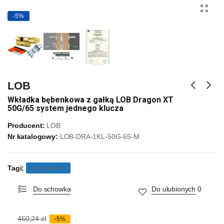
-5%
LOB
Wkładka bębenkowa z gałką LOB Dragon XT
50G/65 system jednego klucza
Producent:
LOB
Nr katalogowy:
LOB-DRA-1KL-50G-65-M
Tagi:
lob system c
Do schowka
Do ulubionych
0
460,24 zł
-5%