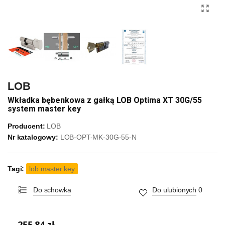
LOB
Wkładka bębenkowa z gałką LOB Optima XT 30G/55
system master key
Producent:
LOB
Nr katalogowy:
LOB-OPT-MK-30G-55-N
Tagi:
lob master key
Do schowka
Do ulubionych
0
255,84 zł