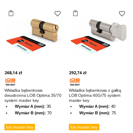
268,14 zł
292,74 zł
Wkładka bębenkowa
Wkładka bębenkowa z gałką
dwustronna LOB Optima 35/70
LOB Optima 40G/75 system
system master key
master key
Wymiar A (mm):
35
Wymiar A (mm):
40
Wymiar B (mm):
70
Wymiar B (mm):
75
lob master key
lob master key