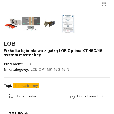
LOB
Wkładka bębenkowa z gałką LOB Optima XT 45G/45
system master key
Producent:
LOB
Nr katalogowy:
LOB-OPT-MK-45G-45-N
Tagi:
lob master key
Do schowka
Do ulubionych
0
261,99 zł