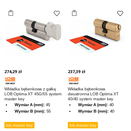
274,29 zł
237,39 zł
Wkładka bębenkowa z gałką
Wkładka bębenkowa
LOB Optima XT 45G/55 system
dwustronna LOB Optima XT
master key
40/40 system master key
Wymiar A (mm):
45
Wymiar A (mm):
40
Wymiar B (mm):
55
Wymiar B (mm):
40
lob master key
lob master key