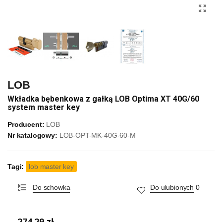
LOB
Wkładka bębenkowa z gałką LOB Optima XT 40G/60
system master key
Producent:
LOB
Nr katalogowy:
LOB-OPT-MK-40G-60-M
Tagi:
lob master key
Do schowka
Do ulubionych
0
274,29 zł