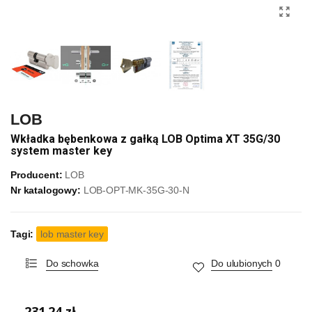
LOB
Wkładka bębenkowa z gałką LOB Optima XT 35G/30
system master key
Producent:
LOB
Nr katalogowy:
LOB-OPT-MK-35G-30-N
Tagi:
lob master key
Do schowka
Do ulubionych
0
231,24 zł