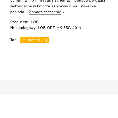
55 mm, B: 40 mm (patrz schemat). Obudowa wkładki
wykończona w kolorze satynowy nikiel. Wkładka
posiada...
Zobacz szczegóły
Producent:
LOB
Nr katalogowy:
LOB-OPT-MK-55G-40-N
Tagi:
lob master key