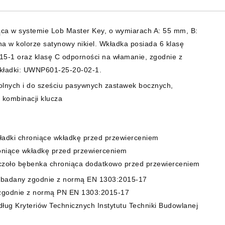
ca w systemie Lob Master Key, o wymiarach A: 55 mm, B:
 w kolorze satynowy nikiel. Wkładka posiada 6 klasę
15-1 oraz klasę C odporności na włamanie, zgodnie z
kładki: UWNP601-25-20-02-1.
olnych i do sześciu pasywnych zastawek bocznych,
 kombinacji klucza
kładki chroniące wkładkę przed przewierceniem
oniące wkładkę przed przewierceniem
czoło bębenka chroniąca dodatkowo przed przewierceniem
badany zgodnie z normą EN 1303:2015-17
godnie z normą PN EN 1303:2015-17
ług Kryteriów Technicznych Instytutu Techniki Budowlanej