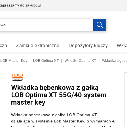
- zapraszamy do zakupów!
cza
Zamki elektroniczne
Depozytory kluczy
Wkła
 LOB Master Key
|
LOB Optima XT
|
Wkładki Optima XT
|
Wkładka bęben
Wkładka bębenkowa z gałką
LOB Optima XT 55G/40 system
master key
Wkładka bębenkowa z gałką LOB Optima XT,
działająca w systemie Lob Master Key, o wymiarach A: