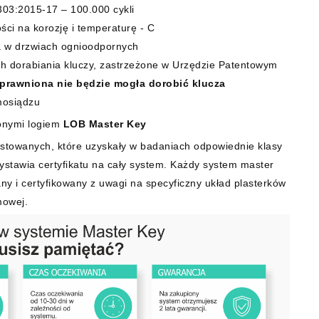
03:2015-17 – 100.000 cykli
ci na korozję i temperaturę - C
a w drzwiach ognioodpornych
ch dorabiania kluczy, zastrzeżone w Urzędzie Patentowym
prawniona nie będzie mogła dorobić klucza
mosiądzu
onymi logiem
LOB Master Key
stowanych, które uzyskały w badaniach odpowiednie klasy
wystawia certyfikatu na cały system. Każdy system master
ny i certyfikowany z uwagi na specyficzny układ plasterków
mowej.