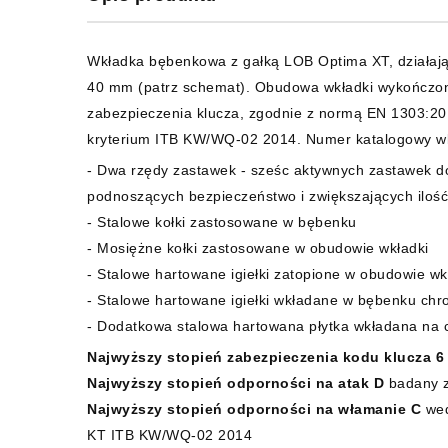
Wkładka bębenkowa z gałką LOB Optima XT, działają
40 mm (patrz schemat). Obudowa wkładki wykończona
zabezpieczenia klucza, zgodnie z normą EN 1303:20
kryterium ITB KW/WQ-02 2014. Numer katalogowy w
- Dwa rzędy zastawek - sześc aktywnych zastawek d
podnoszących bezpieczeństwo i zwiększających ilość
- Stalowe kołki zastosowane w bębenku
- Mosiężne kołki zastosowane w obudowie wkładki
- Stalowe hartowane igiełki zatopione w obudowie w
- Stalowe hartowane igiełki wkładane w bębenku chr
- Dodatkowa stalowa hartowana płytka wkładana na 
Najwyższy stopień zabezpieczenia kodu klucza 6
Najwyższy stopień odporności na atak D
badany z
Najwyższy stopień odporności na włamanie C
wed
KT ITB KW/WQ-02 2014