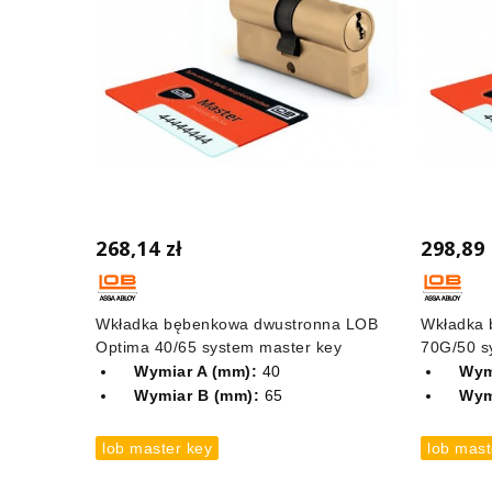
268,14 zł
298,89 
Wkładka bębenkowa dwustronna LOB
Wkładka 
Optima 40/65 system master key
70G/50 s
Wymiar A (mm):
40
Wym
Wymiar B (mm):
65
Wym
lob master key
lob mast