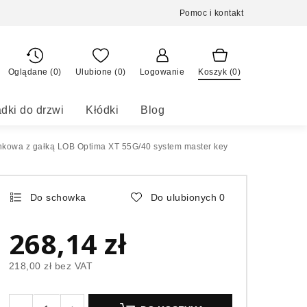
Pomoc i kontakt
Oglądane (0)
Ulubione (
0
)
Logowanie
Koszyk (
0
)
dki do drzwi
Kłódki
Blog
kowa z gałką LOB Optima XT 55G/40 system master key
Do schowka
Do ulubionych
0
268,14 zł
218,00 zł
bez VAT