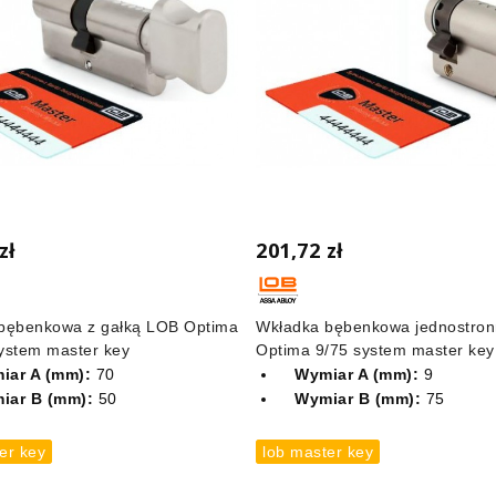
zł
201,72 zł
bębenkowa z gałką LOB Optima
Wkładka bębenkowa jednostro
ystem master key
Optima 9/75 system master key
iar A (mm):
70
Wymiar A (mm):
9
iar B (mm):
50
Wymiar B (mm):
75
er key
lob master key