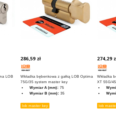
286,59 zł
274,29 z
nna LOB
Wkładka bębenkowa z gałką LOB Optima
Wkładka b
75G/35 system master key
XT 55G/45
Wymiar A (mm):
75
Wymi
Wymiar B (mm):
35
Wymi
lob master key
lob maste