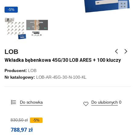
-5%
LOB
Wkładka bębenkowa 45G/30 LOB ARES + 100 kluczy
Producent:
LOB
Nr katalogowy:
LOB-AR-45G-30-N-100-KL
Do schowka
Do ulubionych
0
830,50 zł
-5%
788,97 zł