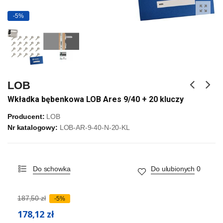
-5%
LOB
Wkładka bębenkowa LOB Ares 9/40 + 20 kluczy
Producent:
LOB
Nr katalogowy:
LOB-AR-9-40-N-20-KL
Do schowka
Do ulubionych
0
187,50 zł
-5%
178,12 zł