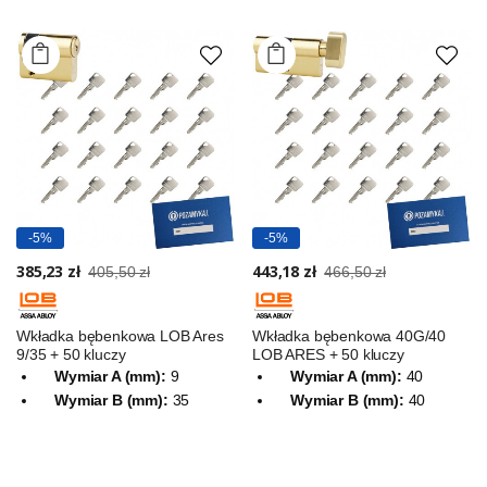
-5%
-5%
385,23 zł
443,18 zł
405,50 zł
466,50 zł
Wkładka bębenkowa LOB Ares
Wkładka bębenkowa 40G/40
9/35 + 50 kluczy
LOB ARES + 50 kluczy
Wymiar A (mm):
9
Wymiar A (mm):
40
Wymiar B (mm):
35
Wymiar B (mm):
40