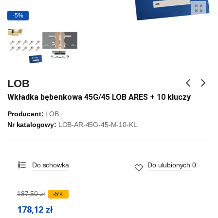
-5%
LOB
Wkładka bębenkowa 45G/45 LOB ARES + 10 kluczy
Producent:
LOB
Nr katalogowy:
LOB-AR-45G-45-M-10-KL
Do schowka
Do ulubionych
0
187,50 zł
-5%
178,12 zł